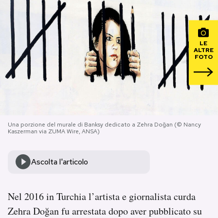
PODCAST
LE
ALTRE
NEWSLETTER
FOTO
I MIEI PREFERITI
SHOP
Una porzione del murale di Banksy dedicato a Zehra Doğan (© Nancy
Kaszerman via ZUMA Wire, ANSA)
CALENDARIO
Ascolta l'articolo
AREA PERSONALE
Nel 2016 in Turchia l’artista e giornalista curda
Area Personale
Zehra Doğan fu arrestata dopo aver pubblicato su
Newsletter