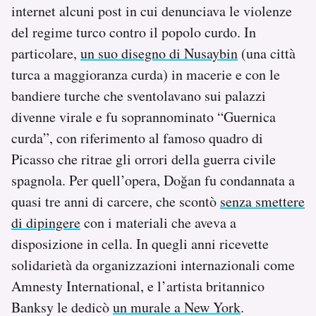
internet alcuni post in cui denunciava le violenze
Notifiche mobile
del regime turco contro il popolo curdo. In
Regala il Post
Hai bisogno di aiuto?
particolare,
un suo disegno di Nusaybin
(una città
Esci
turca a maggioranza curda) in macerie e con le
bandiere turche che sventolavano sui palazzi
divenne virale e fu soprannominato “Guernica
curda”, con riferimento al famoso quadro di
Picasso che ritrae gli orrori della guerra civile
spagnola. Per quell’opera, Doğan fu condannata a
quasi tre anni di carcere, che scontò
senza smettere
di dipingere
con i materiali che aveva a
disposizione in cella. In quegli anni ricevette
solidarietà da organizzazioni internazionali come
Amnesty International, e l’artista britannico
Banksy le dedicò
un murale a New York
.