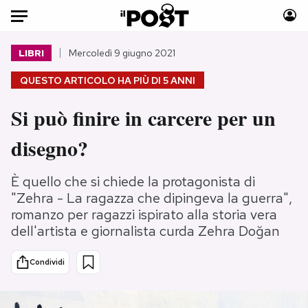
Auto
LIBRI
Mercoledì 9 giugno 2021
QUESTO ARTICOLO HA PIÙ DI
5 ANNI
HOME
Si può finire in carcere per un
Italia
Moda
Mondo
Libri
disegno?
Politica
Consumismi
Tecnologia
Storie/Idee
È quello che si chiede la protagonista di
Internet
Ok Boomer!
"Zehra - La ragazza che dipingeva la guerra",
romanzo per ragazzi ispirato alla storia vera
Scienza
Media
dell'artista e giornalista curda Zehra Doğan
Cultura
Europa
Economia
Altrecose
Condividi
Sport
Mondiali calcio 2026