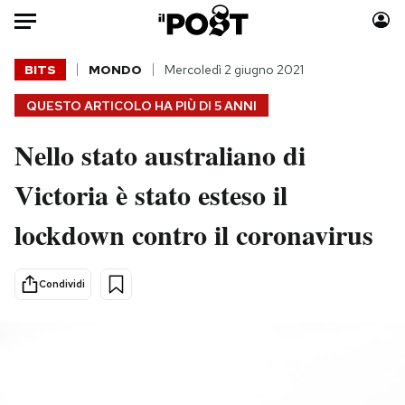
Auto
BITS
MONDO
Mercoledì 2 giugno 2021
QUESTO ARTICOLO HA PIÙ DI
5 ANNI
HOME
Nello stato australiano di
Italia
Moda
Mondo
Libri
Victoria è stato esteso il
Politica
Consumismi
lockdown contro il coronavirus
Tecnologia
Storie/Idee
Internet
Ok Boomer!
Scienza
Media
Condividi
Cultura
Europa
Economia
Altrecose
Sport
Mondiali calcio 2026