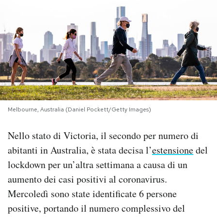
PODCAST
NEWSLETTER
I MIEI PREFERITI
Melbourne, Australia (Daniel Pockett/Getty Images)
SHOP
Nello stato di Victoria, il secondo per numero di
CALENDARIO
abitanti in Australia, è stata decisa l’
estensione
del
lockdown per un’altra settimana a causa di un
aumento dei casi positivi al coronavirus.
AREA PERSONALE
Mercoledì sono state identificate 6 persone
Area Personale
positive, portando il numero complessivo del
Newsletter