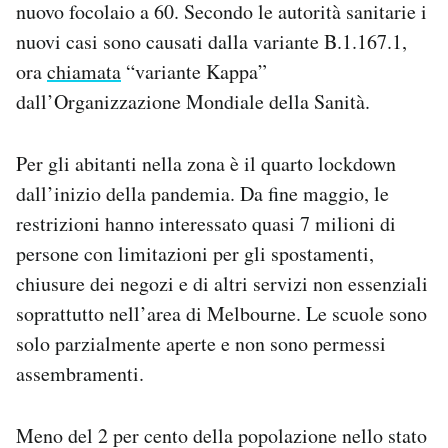
nuovo focolaio a 60. Secondo le autorità sanitarie i
Notifiche mobile
nuovi casi sono causati dalla variante B.1.167.1,
Regala il Post
ora
chiamata
“variante Kappa”
Hai bisogno di aiuto?
Esci
dall’Organizzazione Mondiale della Sanità.
Per gli abitanti nella zona è il quarto lockdown
dall’inizio della pandemia. Da fine maggio, le
restrizioni hanno interessato quasi 7 milioni di
persone con limitazioni per gli spostamenti,
chiusure dei negozi e di altri servizi non essenziali
soprattutto nell’area di Melbourne. Le scuole sono
solo parzialmente aperte e non sono permessi
assembramenti.
Meno del 2 per cento della popolazione nello stato