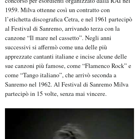
concorso per esordienti organizzato dalla RAI nel
Notifiche mobile
1959. Milva ottenne così un contratto con
Regala il Post
l’etichetta discografica Cetra, e nel 1961 partecipò
Hai bisogno di aiuto?
al Festival di Sanremo, arrivando terza con la
Esci
canzone “Il mare nel cassetto”. Negli anni
successivi si affermò come una delle più
apprezzate cantanti italiane e incise alcune delle
sue canzoni più famose, come “Flamenco Rock” e
come “Tango italiano”, che arrivò seconda a
Sanremo nel 1962. Al Festival di Sanremo Milva
partecipò in 15 volte, senza mai vincere.