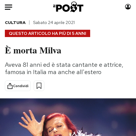
Auto
CULTURA
Sabato 24 aprile 2021
QUESTO ARTICOLO HA PIÙ DI
5 ANNI
HOME
È morta Milva
Italia
Moda
Mondo
Libri
Aveva 81 anni ed è stata cantante e attrice,
Politica
Consumismi
famosa in Italia ma anche all'estero
Tecnologia
Storie/Idee
Internet
Ok Boomer!
Condividi
Scienza
Media
Cultura
Europa
Economia
Altrecose
Sport
Mondiali calcio 2026