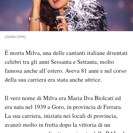
PODCAST
NEWSLETTER
(ANSA-DPA)
I MIEI PREFERITI
È morta Milva, una delle cantanti italiane diventati
celebri tra gli anni Sessanta e Settanta, molto
famosa anche all’estero. Aveva 81 anni e nel corso
SHOP
della sua carriera era stata anche attrice.
CALENDARIO
Il vero nome di Milva era Maria Ilva Biolcati ed
era nata nel 1939 a Goro, in provincia di Ferrara.
AREA PERSONALE
La sua carriera, iniziata nei locali di provincia,
Area Personale
avanzò molto in fretta dopo la vittoria di un
Newsletter