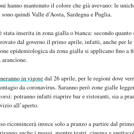
gioni hanno mantenuto il colore che già avevano: le unich
 sono quindi Valle d’Aosta, Sardegna e Puglia.
 stata inserita in zona gialla o bianca: secondo quanto s
rovato dal governo il primo aprile, infatti, anche per le
one epidemiologica da zona gialla si applicano fino a f
 arancione.
rneranno in vigore
dal 26 aprile, per le regioni dove verr
contagio da coronavirus. Saranno però zone gialle legg
orsi: potranno infatti riaprire bar e ristoranti, sia a pr
vizio all’aperto.
iuso ricomincerà invece solo a pranzo a partire dal pri
priranno anche i musei, mentre teatri, cinema e spettaco