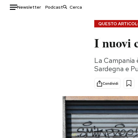
Newsletter
Podcast
Auto
QUESTO ARTICOLO
I nuovi 
HOME
Italia
Moda
La Campania è
Mondo
Libri
Sardegna e Pug
Politica
Consumismi
Tecnologia
Storie/Idee
Condividi
Internet
Ok Boomer!
Scienza
Media
Cultura
Europa
Economia
Altrecose
Sport
Mondiali calcio 2026