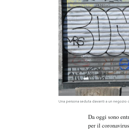
PODCAST
NEWSLETTER
I MIEI PREFERITI
SHOP
CALENDARIO
Una persona seduta davanti a un negozio 
AREA PERSONALE
Da oggi sono entra
Area Personale
per il coronavir
Newsletter