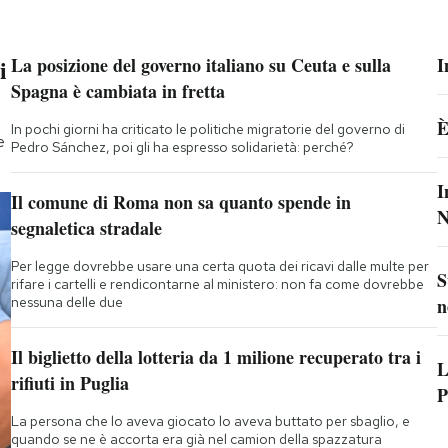
i
La posizione del governo italiano su Ceuta e sulla
I
Spagna è cambiata in fretta
È
In pochi giorni ha criticato le politiche migratorie del governo di
e
Pedro Sánchez, poi gli ha espresso solidarietà: perché?
I
Il comune di Roma non sa quanto spende in
N
segnaletica stradale
Per legge dovrebbe usare una certa quota dei ricavi dalle multe per
S
rifare i cartelli e rendicontarne al ministero: non fa come dovrebbe
nessuna delle due
n
Il biglietto della lotteria da 1 milione recuperato tra i
L
rifiuti in Puglia
P
La persona che lo aveva giocato lo aveva buttato per sbaglio, e
quando se ne è accorta era già nel camion della spazzatura