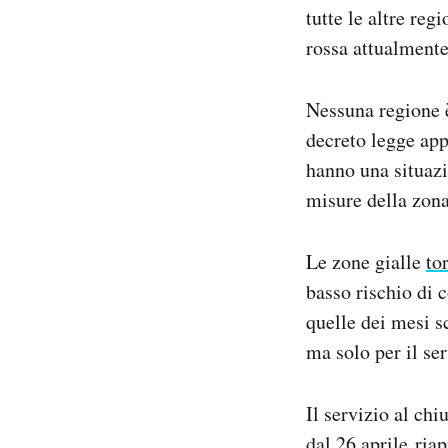
tutte le altre re
Notifiche mobile
Regala il Post
rossa attualmente
Hai bisogno di aiuto?
Esci
Nessuna regione è
decreto legge app
hanno una situazi
misure della zona
Le zone gialle
to
basso rischio di 
quelle dei mesi sc
ma solo per il ser
Il servizio al ch
dal 26 aprile ria