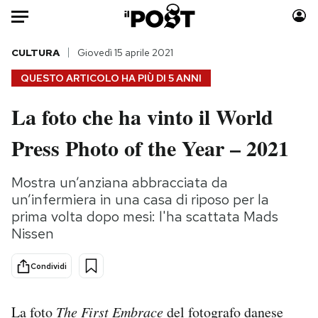
Auto
CULTURA
Giovedì 15 aprile 2021
QUESTO ARTICOLO HA PIÙ DI
5 ANNI
HOME
La foto che ha vinto il World
Italia
Moda
Press Photo of the Year – 2021
Mondo
Libri
Politica
Consumismi
Mostra un’anziana abbracciata da
Tecnologia
Storie/Idee
un’infermiera in una casa di riposo per la
Internet
Ok Boomer!
prima volta dopo mesi: l'ha scattata Mads
Scienza
Media
Nissen
Cultura
Europa
Economia
Altrecose
Condividi
Sport
Mondiali calcio 2026
La foto
The First Embrace
del fotografo danese