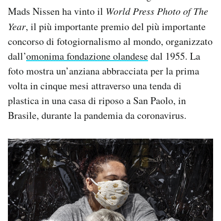
Mads Nissen ha vinto il
World Press Photo of The
PODCAST
Year
, il più importante premio del più importante
concorso di fotogiornalismo al mondo, organizzato
NEWSLETTER
dall’
omonima fondazione olandese
dal 1955. La
foto mostra un’anziana abbracciata per la prima
volta in cinque mesi attraverso una tenda di
I MIEI PREFERITI
plastica in una casa di riposo a San Paolo, in
Brasile, durante la pandemia da coronavirus.
SHOP
CALENDARIO
AREA PERSONALE
Area Personale
Newsletter