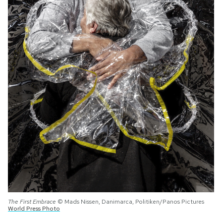
Notifiche mobile
Regala il Post
Hai bisogno di aiuto?
Esci
The First Embrace
© Mads Nissen, Danimarca, Politiken/Panos Pictures
World Press Photo