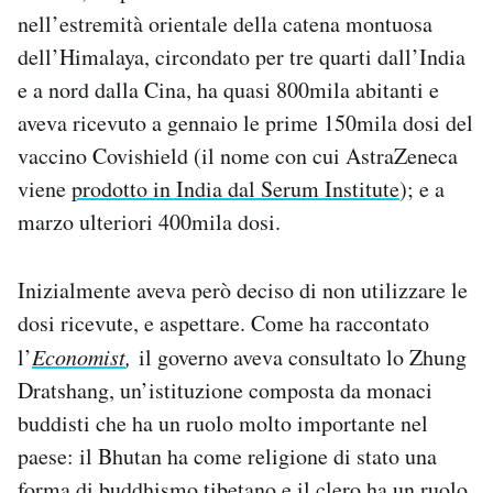
Notifiche mobile
nell’estremità orientale della catena montuosa
Regala il Post
dell’Himalaya, circondato per tre quarti dall’India
Hai bisogno di aiuto?
e a nord dalla Cina, ha quasi 800mila abitanti e
Esci
aveva ricevuto a gennaio le prime 150mila dosi del
vaccino Covishield (il nome con cui AstraZeneca
viene
prodotto in India dal Serum Institute
); e a
marzo ulteriori 400mila dosi.
Inizialmente aveva però deciso di non utilizzare le
dosi ricevute, e aspettare. Come ha raccontato
l’
Economist
,
il governo aveva consultato lo Zhung
Dratshang, un’istituzione composta da monaci
buddisti che ha un ruolo molto importante nel
paese: il Bhutan ha come religione di stato una
forma di buddhismo tibetano e il clero ha un ruolo