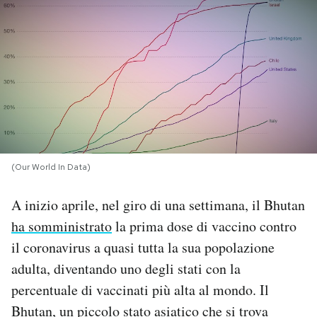
PODCAST
NEWSLETTER
I MIEI PREFERITI
(Our World In Data)
SHOP
A inizio aprile, nel giro di una settimana, il Bhutan
CALENDARIO
ha somministrato
la prima dose di vaccino contro
il coronavirus a quasi tutta la sua popolazione
AREA PERSONALE
adulta, diventando uno degli stati con la
percentuale di vaccinati più alta al mondo. Il
Area Personale
Bhutan, un piccolo stato asiatico che si trova
Newsletter