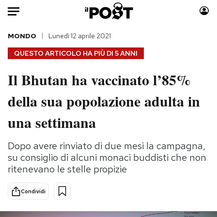
Auto
MONDO
Lunedì 12 aprile 2021
QUESTO ARTICOLO HA PIÙ DI
5 ANNI
HOME
Il Bhutan ha vaccinato l’85%
Italia
Moda
della sua popolazione adulta in
Mondo
Libri
Politica
Consumismi
una settimana
Tecnologia
Storie/Idee
Internet
Ok Boomer!
Dopo avere rinviato di due mesi la campagna,
Scienza
Media
su consiglio di alcuni monaci buddisti che non
Cultura
Europa
ritenevano le stelle propizie
Economia
Altrecose
Condividi
Sport
Mondiali calcio 2026