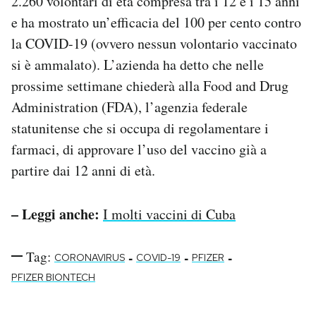
2.260 volontari di età compresa tra i 12 e i 15 anni
Notifiche mobile
e ha mostrato un’efficacia del 100 per cento contro
Regala il Post
la COVID-19 (ovvero nessun volontario vaccinato
Hai bisogno di aiuto?
si è ammalato). L’azienda ha detto che nelle
Esci
prossime settimane chiederà alla Food and Drug
Administration (FDA), l’agenzia federale
statunitense che si occupa di regolamentare i
farmaci, di approvare l’uso del vaccino già a
partire dai 12 anni di età.
– Leggi anche:
I molti vaccini di Cuba
Tag:
-
-
-
CORONAVIRUS
COVID-19
PFIZER
PFIZER BIONTECH