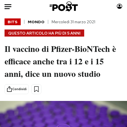
Auto
BITS
MONDO
Mercoledì 31 marzo 2021
QUESTO ARTICOLO HA PIÙ DI
5 ANNI
HOME
Il vaccino di Pfizer-BioNTech è
Italia
Moda
Mondo
Libri
efficace anche tra i 12 e i 15
Politica
Consumismi
anni, dice un nuovo studio
Tecnologia
Storie/Idee
Internet
Ok Boomer!
Scienza
Media
Condividi
Cultura
Europa
Economia
Altrecose
Sport
Mondiali calcio 2026