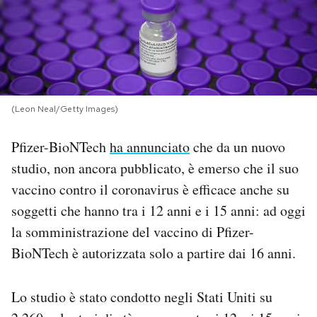
PODCAST
NEWSLETTER
(Leon Neal/Getty Images)
I MIEI PREFERITI
Pfizer-BioNTech
ha annunciato
che da un nuovo
studio, non ancora pubblicato, è emerso che il suo
SHOP
vaccino contro il coronavirus è efficace anche su
soggetti che hanno tra i 12 anni e i 15 anni: ad oggi
CALENDARIO
la somministrazione del vaccino di Pfizer-
BioNTech è autorizzata solo a partire dai 16 anni.
AREA PERSONALE
Area Personale
Lo studio è stato condotto negli Stati Uniti su
Newsletter