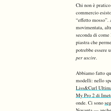
Notifiche mobile
Chi non è pratico
Regala il Post
commercio esiston
Hai bisogno di aiuto?
“effetto mosso”.
Esci
movimentata, altr
seconda di come l
piastra che permet
potrebbe essere u
per uscire
.
Abbiamo fatto qua
modelli: nello sp
Liss&Curl Ultima
My Pro 2 di Imet
onde. Ci sono
seg
Novanta — anche 