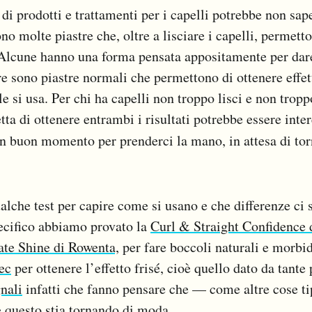
 di prodotti e trattamenti per i capelli potrebbe non sap
o molte piastre che, oltre a lisciare i capelli, permett
 Alcune hanno una forma pensata appositamente per dar
e sono piastre normali che permettono di ottenere effett
e si usa. Per chi ha capelli non troppo lisci e non trop
ta di ottenere entrambi i risultati potrebbe essere inte
n buon momento per prenderci la mano, in attesa di to
lche test per capire come si usano e che differenze ci s
ecifico abbiamo provato la
Curl & Straight Confidence
te Shine di Rowenta,
per fare boccoli naturali e morbid
ec
per ottenere l’effetto frisé, cioè quello dato da tante
nali
infatti che fanno pensare che — come altre cose ti
questo stia tornando di moda.