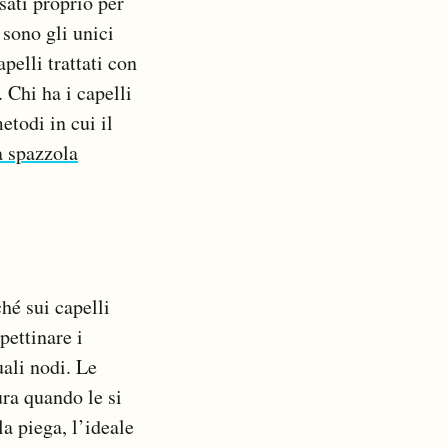
sati proprio per
 sono gli unici
pelli trattati con
 Chi ha i capelli
etodi in cui il
 spazzola
hé sui capelli
pettinare i
uali nodi. Le
ura quando le si
a piega, l’ideale