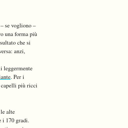
 – se vogliono –
oro una forma più
sultato che si
versa: anzi,
elli leggermente
iante
. Per i
capelli più ricci
le alte
e i 170 gradi.