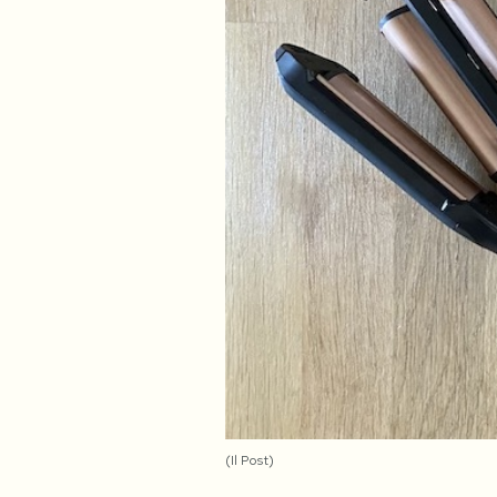
PODCAST
NEWSLETTER
I MIEI PREFERITI
SHOP
CALENDARIO
AREA PERSONALE
Area Personale
(Il Post)
Newsletter