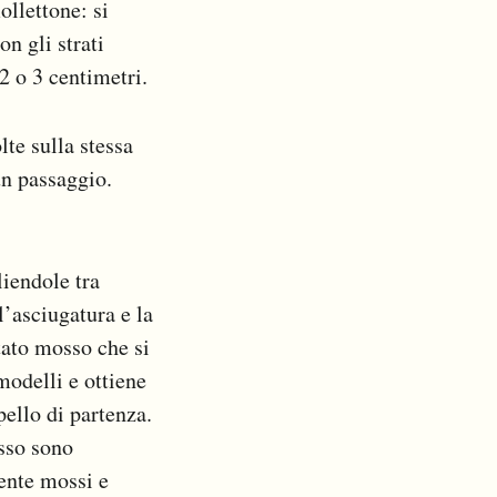
ollettone: si
on gli strati
2 o 3 centimetri.
lte sulla stessa
 un passaggio.
liendole tra
l’asciugatura e la
tato mosso che si
 modelli e ottiene
pello di partenza.
osso sono
mente mossi e