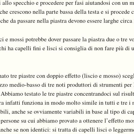
i allo specchio e procedere per fasi aiutandosi con un m
 che crescono nella parte bassa della testa e si procede c
cche da passare nella piastra devono essere larghe circa 
ci e mossi potrebbe dover passare la piastra due o tre vo
hi ha capelli fini e lisci si consiglia di non fare più di
to tre piastre con doppio effetto (liscio e mosso) sceg
zzo medio-basso di tre noti produttori di strumenti per 
. Abbiamo testato le tre piastre concentrandoci sul risul
ura infatti funziona in modo molto simile in tutti e tre i
bili, anche se ovviamente variabili in base al tipo di ca
re persone su cui abbiamo provato a ottenere l’effetto m
anche se non identici: si tratta di capelli lisci o legger