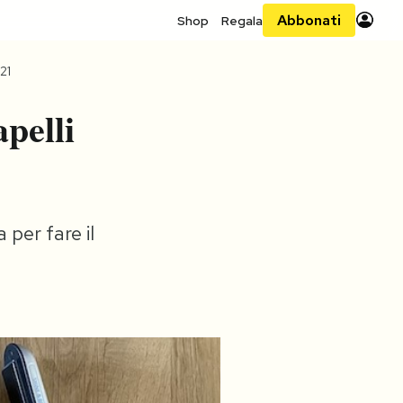
Abbonati
Shop
Regala
21
apelli
per fare il