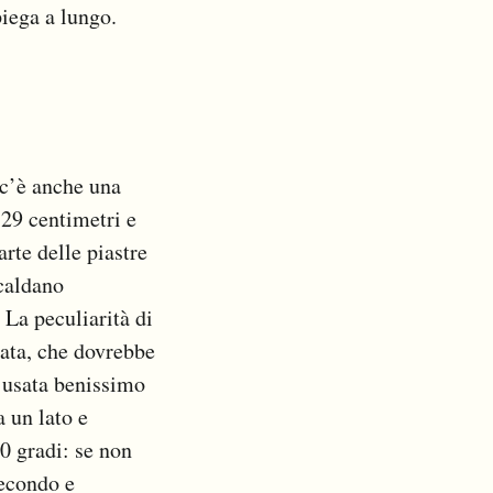
piega a lungo.
 c’è anche una
 29 centimetri e
rte delle piastre
scaldano
 La peculiarità di
ata, che dovrebbe
e usata benissimo
a un lato e
0 gradi: se non
secondo e