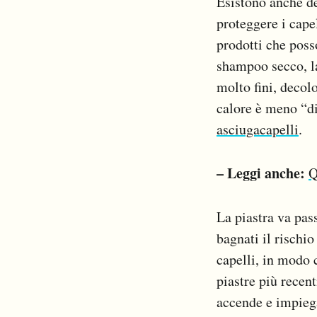
Esistono anche d
proteggere i cape
prodotti che posso
shampoo secco, la
molto fini, decolo
calore è meno “di
asciugacapelli
.
– Leggi anche:
Q
La piastra va pas
bagnati il rischi
capelli, in modo 
piastre più recen
accende e impiega