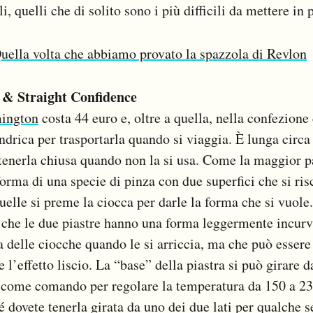
, quelli che di solito sono i più difficili da mettere in 
uella volta che abbiamo provato la spazzola di Revlon
& Straight Confidence
mington
costa 44 euro e, oltre a quella, nella confezione
indrica per trasportarla quando si viaggia. È lunga circa
tenerla chiusa quando non la si usa. Come la maggior pa
 forma di una specie di pinza con due superfici che si ri
uelle si preme la ciocca per darle la forma che si vuole.
 che le due piastre hanno una forma leggermente incurv
a delle ciocche quando le si arriccia, ma che può esser
 l’effetto liscio. La “base” della piastra si può girare d
e come comando per regolare la temperatura da 150 a 23
é dovete tenerla girata da uno dei due lati per qualche 