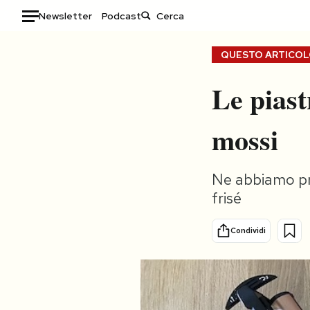
Newsletter
Podcast
Auto
QUESTO ARTICOLO
HOME
Le piast
Italia
Moda
mossi
Mondo
Libri
Politica
Consumismi
Tecnologia
Storie/Idee
Ne abbiamo pro
frisé
Internet
Ok Boomer!
Scienza
Media
Condividi
Cultura
Europa
Economia
Altrecose
Sport
Mondiali calcio 2026