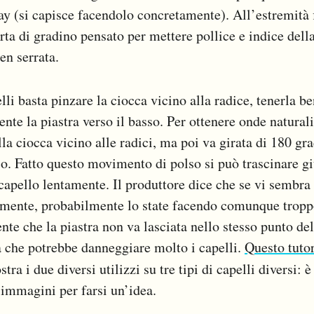
lay (si capisce facendolo concretamente). All’estremità 
orta di gradino pensato per mettere pollice e indice dell
en serrata.
elli basta pinzare la ciocca vicino alla radice, tenerla b
nte la piastra verso il basso. Per ottenere onde naturali
la ciocca vicino alle radici, ma poi va girata di 180 gr
sso. Fatto questo movimento di polso si può trascinare gi
 capello lentamente. Il produttore dice che se vi sembra
amente, probabilmente lo state facendo comunque troppo
nte che la piastra non va lasciata nello stesso punto del
a che potrebbe danneggiare molto i capelli.
Questo tutor
tra i due diversi utilizzi su tre tipi di capelli diversi: 
 immagini per farsi un’idea.