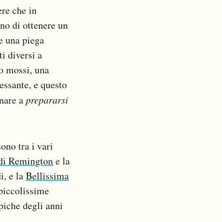
ere che in
ono di ottenere un
e una piega
i diversi a
po mossi, una
ressante, e questo
rnare a
prepararsi
ono tra i vari
 di Remington
e la
i, e la
Bellissima
 piccolissime
piche degli anni