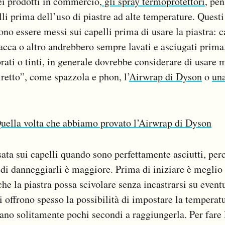
ei prodotti in commercio,
gli spray termoprotettori
, pen
lli prima dell’uso di piastre ad alte temperature. Questi
no essere messi sui capelli prima di usare la piastra: ca
cca o altro andrebbero sempre lavati e asciugati prima.
rati o tinti, in generale dovrebbe considerare di usare m
retto”, come spazzola e phon, l’
Airwrap di Dyson
o
una
uella volta che abbiamo provato l’Airwrap di Dyson
sata sui capelli quando sono perfettamente asciutti, perc
o di danneggiarli è maggiore. Prima di iniziare è meglio 
che la piastra possa scivolare senza incastrarsi su event
ti offrono spesso la possibilità di impostare la temperat
no solitamente pochi secondi a raggiungerla. Per fare l