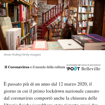
PODCAST
NEWSLETTER
I MIEI PREFERITI
(Kiran Ridley/Getty Images)
SHOP
CALENDARIO
È passato più di un anno dal 12 marzo 2020, il
AREA PERSONALE
giorno in cui il primo lockdown nazionale causato
Area Personale
dal coronavirus comportò anche la chiusura delle
Newsletter
librerie fisiche (sarebbero state riaperte quasi due