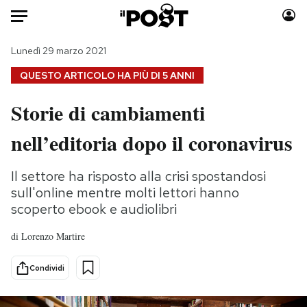
Auto
Lunedì 29 marzo 2021
QUESTO ARTICOLO HA PIÙ DI
5 ANNI
HOME
Storie di cambiamenti
Italia
Moda
nell’editoria dopo il coronavirus
Mondo
Libri
Politica
Consumismi
Il settore ha risposto alla crisi spostandosi
Tecnologia
Storie/Idee
sull'online mentre molti lettori hanno
Internet
Ok Boomer!
scoperto ebook e audiolibri
Scienza
Media
Cultura
Europa
di
Lorenzo Martire
Economia
Altrecose
Condividi
Sport
Mondiali calcio 2026