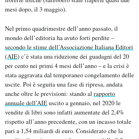
Notifiche mobile
mesi dopo, il 3 maggio).
Regala il Post
Hai bisogno di aiuto?
Nel primo quadrimestre dell’anno passato, il
Esci
mondo dell’editoria ha avuto forti perdite –
secondo le stime dell’Associazione Italiana Editori
(AIE)
c’è stata una riduzione dei guadagni del 20
per cento nei primi 4 mesi dell’anno – e la crisi è
stata aggravata dal temporaneo congelamento delle
uscite. Poi è seguita una fase di ripresa, andata
anche oltre le previsioni: stando al
rapporto
annuale dell’AIE
uscito a gennaio, nel 2020 le
vendite di libri sono infatti aumentate del 2,4%
rispetto all’anno precedente, con un incasso totale
pari a 1,54 miliardi di euro. Considerato che la