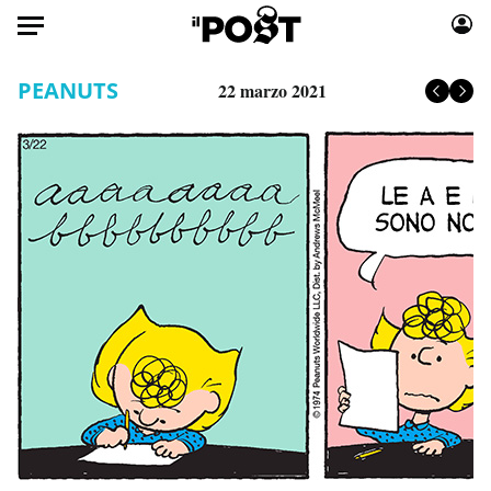
Auto
PEANUTS
22 marzo 2021
HOME
Italia
Moda
Mondo
Libri
Politica
Consumismi
Tecnologia
Storie/Idee
Internet
Ok Boomer!
Scienza
Media
Cultura
Europa
Economia
Altrecose
Sport
Mondiali calcio 2026