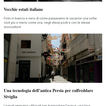
Notifiche mobile
Vecchie estati italiane
Regala il Post
Hai bisogno di aiuto?
Foto in bianco e nero di come passavamo le vacanze una volta:
Esci
cioè più o meno come ora, negli stessi posti e con le stesse
scocciature
Una tecnologia dell’antica Persia per raffreddare
Siviglia
I qanat venivano utilizzati per trasportare l'acqua, una loro