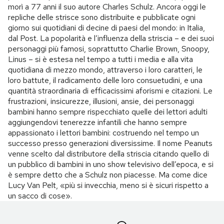
morì a 77 anni il suo autore Charles Schulz. Ancora oggi le
repliche delle strisce sono distribuite e pubblicate ogni
giorno sui quotidiani di decine di paesi del mondo: in Italia,
dal Post. La popolarità e l’influenza della striscia – e dei suoi
personaggi più famosi, soprattutto Charlie Brown, Snoopy,
Linus – si è estesa nel tempo a tutti i media e alla vita
quotidiana di mezzo mondo, attraverso i loro caratteri, le
loro battute, il radicamento delle loro consuetudini, e una
quantità straordinaria di efficacissimi aforismi e citazioni. Le
frustrazioni, insicurezze, illusioni, ansie, dei personaggi
bambini hanno sempre rispecchiato quelle dei lettori adulti
aggiungendovi tenerezze infantili che hanno sempre
appassionato i lettori bambini: costruendo nel tempo un
successo presso generazioni diversissime. Il nome Peanuts
venne scelto dal distributore della striscia citando quello di
un pubblico di bambini in uno show televisivo dell’epoca, e si
è sempre detto che a Schulz non piacesse. Ma come dice
Lucy Van Pelt, «più si invecchia, meno si è sicuri rispetto a
un sacco di cose».