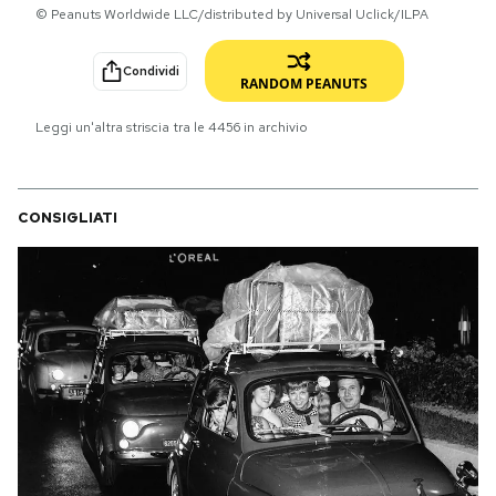
© Peanuts Worldwide LLC/distributed by Universal Uclick/ILPA
PODCAST
Condividi
RANDOM PEANUTS
NEWSLETTER
Leggi un'altra striscia tra le
4456
in archivio
I MIEI PREFERITI
CONSIGLIATI
SHOP
CALENDARIO
AREA PERSONALE
Area Personale
Newsletter