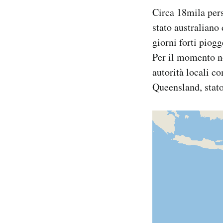
Notifiche mobile
Circa 18mila pe
Regala il Post
stato australiano 
Hai bisogno di aiuto?
giorni forti piog
Esci
Per il momento no
autorità locali c
Queensland, stato