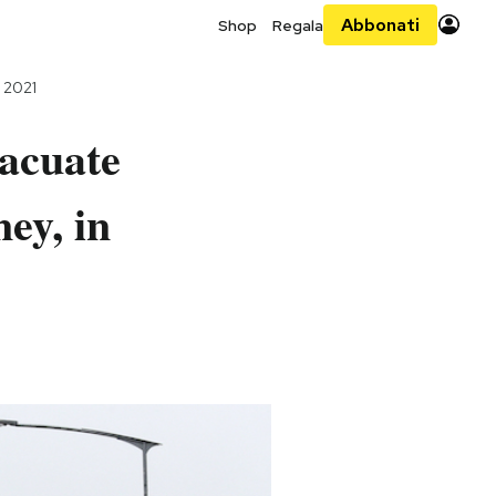
Abbonati
Shop
Regala
 2021
vacuate
ney, in