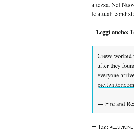
altezza. Nel Nuo
le attuali condiz
– Leggi anche:
I
Crews worked f
after they foun
everyone arrive
pic.twitter.c
— Fire and 
Tag:
ALLUVIONE