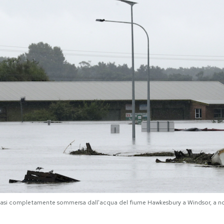
 quasi completamente sommersa dall'acqua del fiume Hawkesbury a Windsor, a nor