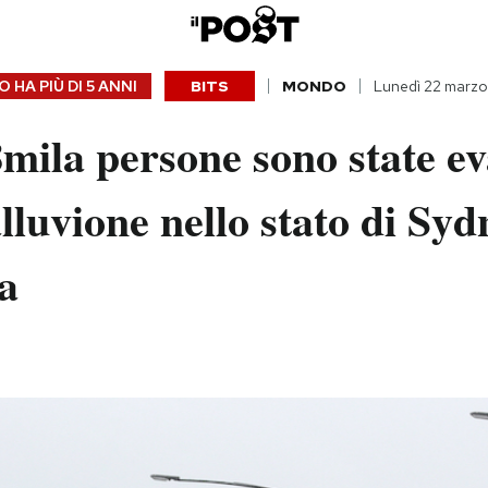
 HA PIÙ DI
5 ANNI
BITS
MONDO
Lunedì 22 marzo
mila persone sono state e
lluvione nello stato di Syd
a