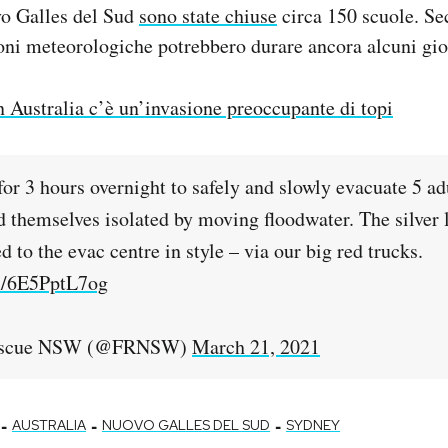
vo Galles del Sud
sono state chiuse
circa 150 scuole. Sec
ioni meteorologiche potrebbero durare ancora alcuni gio
n Australia c’è un’invasione preoccupante di topi
or 3 hours overnight to safely and slowly evacuate 5 ad
d themselves isolated by moving floodwater. The silver 
d to the evac centre in style – via our big red trucks.
om/6E5PptL7og
Rescue NSW (@FRNSW)
March 21, 2021
-
-
-
AUSTRALIA
NUOVO GALLES DEL SUD
SYDNEY