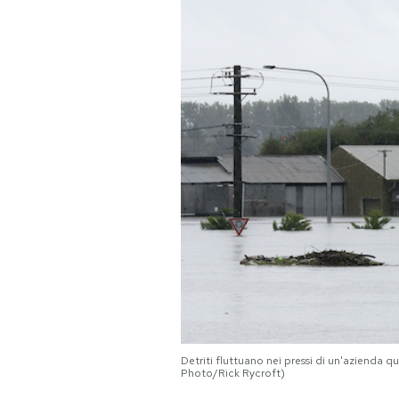
PODCAST
NEWSLETTER
I MIEI PREFERITI
SHOP
CALENDARIO
AREA PERSONALE
Detriti fluttuano nei pressi di un'azienda
Area Personale
Photo/Rick Rycroft)
Newsletter