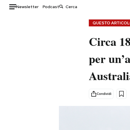
Newsletter
Podcast
Auto
QUESTO ARTICOLO
HOME
Circa 18
Italia
Moda
per un’a
Mondo
Libri
Politica
Consumismi
Australi
Tecnologia
Storie/Idee
Internet
Ok Boomer!
Scienza
Media
Condividi
Cultura
Europa
Economia
Altrecose
Sport
Mondiali calcio 2026