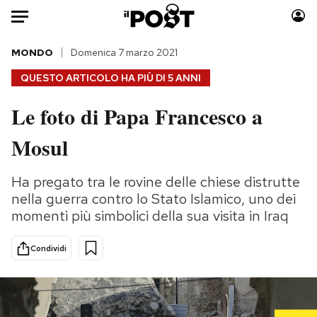
Auto
MONDO
Domenica 7 marzo 2021
QUESTO ARTICOLO HA PIÙ DI
5 ANNI
HOME
Le foto di Papa Francesco a
Italia
Moda
Mosul
Mondo
Libri
Politica
Consumismi
Ha pregato tra le rovine delle chiese distrutte
Tecnologia
Storie/Idee
nella guerra contro lo Stato Islamico, uno dei
Internet
Ok Boomer!
momenti più simbolici della sua visita in Iraq
Scienza
Media
Cultura
Europa
Condividi
Economia
Altrecose
Sport
Mondiali calcio 2026