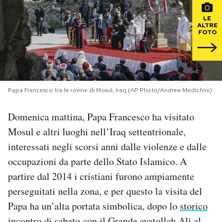
LE
PODCAST
ALTRE
FOTO
NEWSLETTER
I MIEI PREFERITI
Papa Francesco tra le rovine di Mosul, Iraq (AP Photo/Andrew Medichini)
Domenica mattina, Papa Francesco ha visitato
SHOP
Mosul e altri luoghi nell’Iraq settentrionale,
interessati negli scorsi anni dalle violenze e dalle
CALENDARIO
occupazioni da parte dello Stato Islamico. A
partire dal 2014 i cristiani furono ampiamente
AREA PERSONALE
perseguitati nella zona, e per questo la visita del
Papa ha un’alta portata simbolica, dopo lo
storico
Area Personale
Newsletter
incontro di sabato
con il Grande ayatollah Ali al