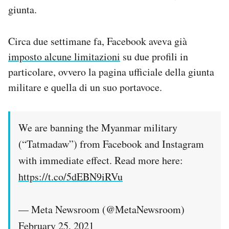
giunta.
Notifiche mobile
Regala il Post
Hai bisogno di aiuto?
Circa due settimane fa, Facebook aveva già
Esci
imposto alcune limitazioni
su due profili in
particolare, ovvero la pagina ufficiale della giunta
militare e quella di un suo portavoce.
We are banning the Myanmar military
(“Tatmadaw”) from Facebook and Instagram
with immediate effect. Read more here:
https://t.co/5dEBN9iRVu
— Meta Newsroom (@MetaNewsroom)
February 25, 2021