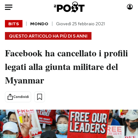
Auto
BITS
MONDO
Giovedì 25 febbraio 2021
QUESTO ARTICOLO HA PIÙ DI
5 ANNI
HOME
Facebook ha cancellato i profili
Italia
Moda
Mondo
Libri
legati alla giunta militare del
Politica
Consumismi
Myanmar
Tecnologia
Storie/Idee
Internet
Ok Boomer!
Scienza
Media
Condividi
Cultura
Europa
Economia
Altrecose
Sport
Mondiali calcio 2026