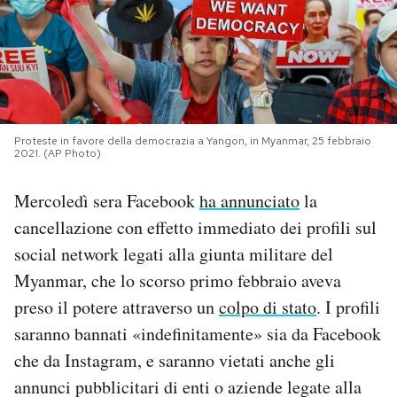
PODCAST
NEWSLETTER
Proteste in favore della democrazia a Yangon, in Myanmar, 25 febbraio
I MIEI PREFERITI
2021. (AP Photo)
Mercoledì sera Facebook
ha annunciato
la
SHOP
cancellazione con effetto immediato dei profili sul
social network legati alla giunta militare del
CALENDARIO
Myanmar, che lo scorso primo febbraio aveva
preso il potere attraverso un
colpo di stato
. I profili
AREA PERSONALE
saranno bannati «indefinitamente» sia da Facebook
che da Instagram, e saranno vietati anche gli
Area Personale
annunci pubblicitari di enti o aziende legate alla
Newsletter