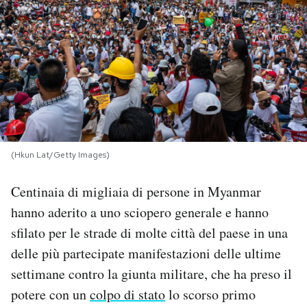
PODCAST
NEWSLETTER
I MIEI PREFERITI
(Hkun Lat/Getty Images)
SHOP
Centinaia di migliaia di persone in Myanmar
CALENDARIO
hanno aderito a uno sciopero generale e hanno
sfilato per le strade di molte città del paese in una
delle più partecipate manifestazioni delle ultime
AREA PERSONALE
settimane contro la giunta militare, che ha preso il
Area Personale
potere con un
colpo di stato
lo scorso primo
Newsletter