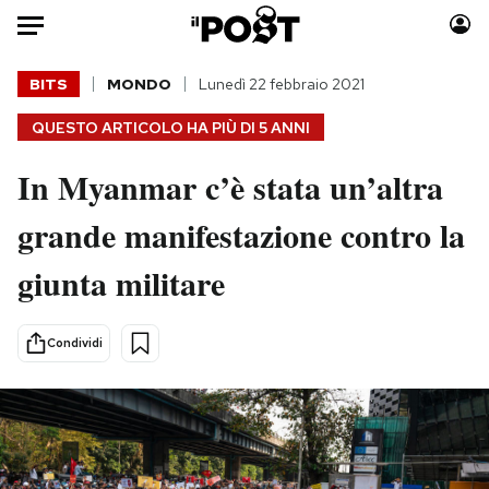
Auto
BITS
MONDO
Lunedì 22 febbraio 2021
QUESTO ARTICOLO HA PIÙ DI
5 ANNI
HOME
In Myanmar c’è stata un’altra
Italia
Moda
Mondo
Libri
grande manifestazione contro la
Politica
Consumismi
giunta militare
Tecnologia
Storie/Idee
Internet
Ok Boomer!
Scienza
Media
Condividi
Cultura
Europa
Economia
Altrecose
Sport
Mondiali calcio 2026