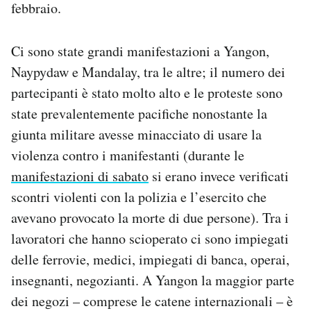
febbraio.
Notifiche mobile
Regala il Post
Hai bisogno di aiuto?
Ci sono state grandi manifestazioni a Yangon,
Esci
Naypydaw e Mandalay, tra le altre; il numero dei
partecipanti è stato molto alto e le proteste sono
state prevalentemente pacifiche nonostante la
giunta militare avesse minacciato di usare la
violenza contro i manifestanti (durante le
manifestazioni di sabato
si erano invece verificati
scontri violenti con la polizia e l’esercito che
avevano provocato la morte di due persone). Tra i
lavoratori che hanno scioperato ci sono impiegati
delle ferrovie, medici, impiegati di banca, operai,
insegnanti, negozianti. A Yangon la maggior parte
dei negozi – comprese le catene internazionali – è