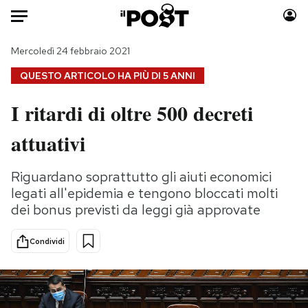
Auto
Mercoledì 24 febbraio 2021
QUESTO ARTICOLO HA PIÙ DI
5 ANNI
HOME
I ritardi di oltre 500 decreti
Italia
Moda
attuativi
Mondo
Libri
Politica
Consumismi
Riguardano soprattutto gli aiuti economici
Tecnologia
Storie/Idee
legati all'epidemia e tengono bloccati molti
Internet
Ok Boomer!
dei bonus previsti da leggi già approvate
Scienza
Media
Cultura
Europa
Condividi
Economia
Altrecose
Sport
Mondiali calcio 2026