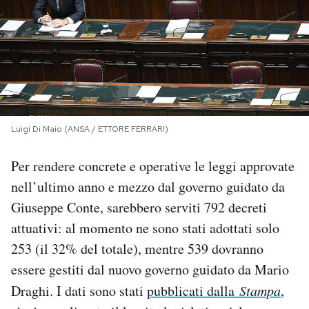
PODCAST
NEWSLETTER
I MIEI PREFERITI
Luigi Di Maio (ANSA / ETTORE FERRARI)
Per rendere concrete e operative le leggi approvate
SHOP
nell’ultimo anno e mezzo dal governo guidato da
Giuseppe Conte, sarebbero serviti 792 decreti
CALENDARIO
attuativi: al momento ne sono stati adottati solo
253 (il 32% del totale), mentre 539 dovranno
AREA PERSONALE
essere gestiti dal nuovo governo guidato da Mario
Area Personale
Draghi. I dati sono stati
pubblicati dalla
Stampa
,
Newsletter