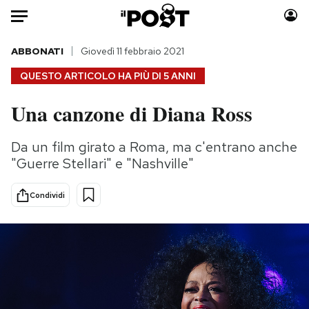
Auto
ABBONATI
Giovedì 11 febbraio 2021
QUESTO ARTICOLO HA PIÙ DI
5 ANNI
HOME
Una canzone di Diana Ross
Italia
Moda
Mondo
Libri
Da un film girato a Roma, ma c'entrano anche
Politica
Consumismi
"Guerre Stellari" e "Nashville"
Tecnologia
Storie/Idee
Internet
Ok Boomer!
Condividi
Scienza
Media
Cultura
Europa
Economia
Altrecose
Sport
Mondiali calcio 2026