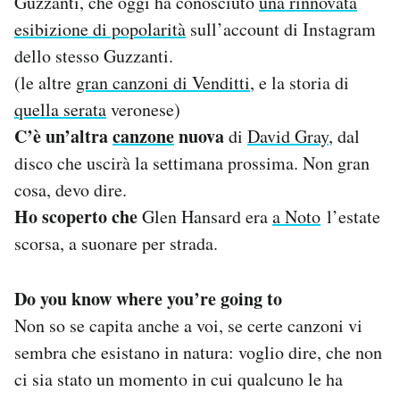
Guzzanti, che oggi ha conosciuto
una rinnovata
Notifiche mobile
esibizione di popolarità
sull’account di Instagram
Regala il Post
dello stesso Guzzanti.
Hai bisogno di aiuto?
(le altre
gran canzoni di Venditti
, e la storia di
Esci
quella serata
veronese)
C’è un’altra
canzone
nuova
di
David Gray
, dal
disco che uscirà la settimana prossima. Non gran
cosa, devo dire.
Ho scoperto che
Glen Hansard era
a Noto
l’estate
scorsa, a suonare per strada.
Do you know where you’re going to
Non so se capita anche a voi, se certe canzoni vi
sembra che esistano in natura: voglio dire, che non
ci sia stato un momento in cui qualcuno le ha