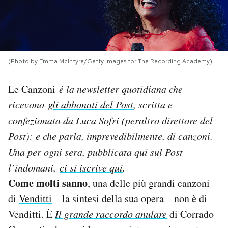
PODCAST
NEWSLETTER
(Photo by Emma McIntyre/Getty Images for The Recording Academy)
Le Canzoni
è la newsletter quotidiana che
I MIEI PREFERITI
ricevono
gli abbonati del Post
, scritta e
confezionata da Luca Sofri (peraltro direttore del
SHOP
Post): e che parla, imprevedibilmente, di canzoni.
Una per ogni sera, pubblicata qui sul Post
CALENDARIO
l’indomani,
ci si iscrive qui
.
Come molti sanno
, una delle più grandi canzoni
AREA PERSONALE
di
Venditti
– la sintesi della sua opera – non è di
Area Personale
Venditti. È
Il grande raccordo anulare
di Corrado
Newsletter