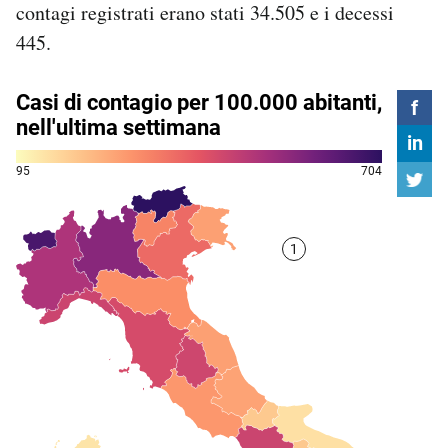
contagi registrati erano stati 34.505 e i decessi
Notifiche mobile
445.
Regala il Post
Hai bisogno di aiuto?
Esci