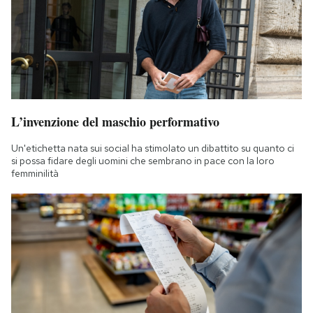
L’invenzione del maschio performativo
Un'etichetta nata sui social ha stimolato un dibattito su quanto ci
si possa fidare degli uomini che sembrano in pace con la loro
femminilità