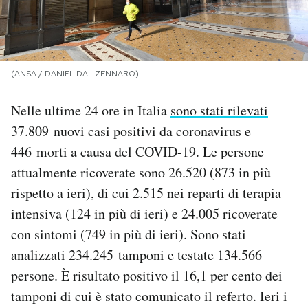
PODCAST
NEWSLETTER
(ANSA / DANIEL DAL ZENNARO)
Nelle ultime 24 ore in Italia
sono stati rilevati
I MIEI PREFERITI
37.809 nuovi casi positivi da coronavirus e
446 morti a causa del COVID-19. Le persone
SHOP
attualmente ricoverate sono 26.520 (873 in più
rispetto a ieri), di cui 2.515 nei reparti di terapia
CALENDARIO
intensiva (124 in più di ieri) e 24.005 ricoverate
con sintomi (749 in più di ieri). Sono stati
analizzati
234.245
tamponi e testate 134.566
AREA PERSONALE
persone. È risultato positivo il 16,1 per cento dei
Area Personale
tamponi di cui è stato comunicato il referto. Ieri i
Newsletter