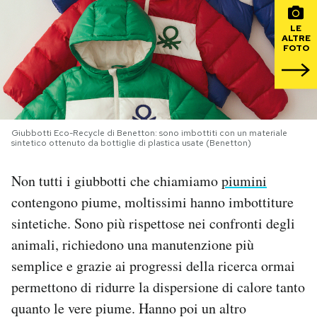
PODCAST
LE
ALTRE
FOTO
NEWSLETTER
I MIEI PREFERITI
Giubbotti Eco-Recycle di Benetton: sono imbottiti con un materiale
sintetico ottenuto da bottiglie di plastica usate (Benetton)
SHOP
Non tutti i giubbotti che chiamiamo
piumini
contengono piume, moltissimi hanno imbottiture
CALENDARIO
sintetiche. Sono più rispettose nei confronti degli
animali, richiedono una manutenzione più
AREA PERSONALE
semplice e grazie ai progressi della ricerca ormai
permettono di ridurre la dispersione di calore tanto
Area Personale
quanto le vere piume. Hanno poi un altro
Newsletter