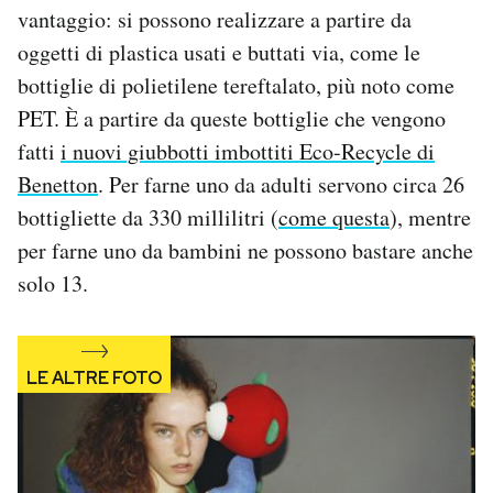
vantaggio: si possono realizzare a partire da
Notifiche mobile
Regala il Post
oggetti di plastica usati e buttati via, come le
Hai bisogno di aiuto?
bottiglie di polietilene tereftalato, più noto come
Esci
PET. È a partire da queste bottiglie che vengono
fatti
i nuovi giubbotti imbottiti Eco-Recycle di
Benetton
. Per farne uno da adulti servono circa 26
bottigliette da 330 millilitri (
come questa
), mentre
per farne uno da bambini ne possono bastare anche
solo 13.