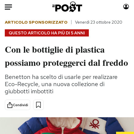
Auto
ARTICOLO SPONSORIZZATO
Venerdì 23 ottobre 2020
QUESTO ARTICOLO HA PIÙ DI
5 ANNI
HOME
Con le bottiglie di plastica
Italia
Moda
possiamo proteggerci dal freddo
Mondo
Libri
Politica
Consumismi
Benetton ha scelto di usarle per realizzare
Tecnologia
Storie/Idee
Eco-Recycle, una nuova collezione di
Internet
Ok Boomer!
giubbotti imbottiti
Scienza
Media
Cultura
Europa
Condividi
Economia
Altrecose
Sport
Mondiali calcio 2026