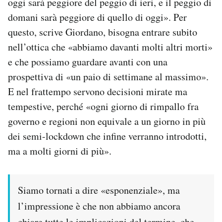
oggi sarà peggiore del peggio di ieri, e il peggio di
Notifiche mobile
domani sarà peggiore di quello di oggi». Per
Regala il Post
questo, scrive Giordano, bisogna entrare subito
Hai bisogno di aiuto?
nell’ottica che «abbiamo davanti molti altri morti»
Esci
e che possiamo guardare avanti con una
prospettiva di «un paio di settimane al massimo».
E nel frattempo servono decisioni mirate ma
tempestive, perché «ogni giorno di rimpallo fra
governo e regioni non equivale a un giorno in più
dei semi-lockdown che infine verranno introdotti,
ma a molti giorni di più».
Siamo tornati a dire «esponenziale», ma
l’impressione è che non abbiamo ancora
chiare tutte le implicazioni del termine, che