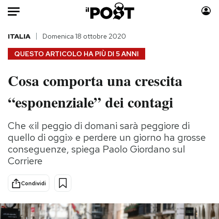
Auto
ITALIA
Domenica 18 ottobre 2020
QUESTO ARTICOLO HA PIÙ DI
5 ANNI
HOME
Cosa comporta una crescita
Italia
Moda
“esponenziale” dei contagi
Mondo
Libri
Politica
Consumismi
Che «il peggio di domani sarà peggiore di
Tecnologia
Storie/Idee
quello di oggi» e perdere un giorno ha grosse
Internet
Ok Boomer!
conseguenze, spiega Paolo Giordano sul
Scienza
Media
Corriere
Cultura
Europa
Economia
Altrecose
Condividi
Sport
Mondiali calcio 2026