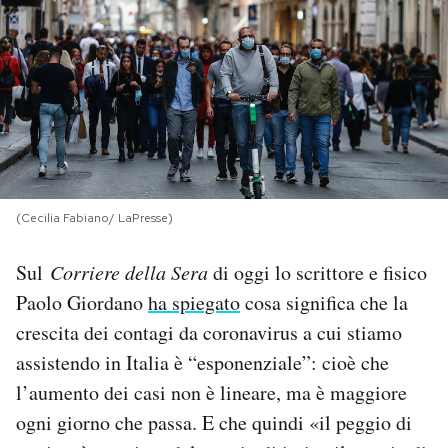
PODCAST
NEWSLETTER
I MIEI PREFERITI
(Cecilia Fabiano/ LaPresse)
SHOP
Sul
Corriere della Sera
di oggi lo scrittore e fisico
Paolo Giordano
ha spiegato
cosa significa che la
CALENDARIO
crescita dei contagi da coronavirus a cui stiamo
assistendo in Italia è “esponenziale”: cioè che
AREA PERSONALE
l’aumento dei casi non è lineare, ma è maggiore
Area Personale
ogni giorno che passa. E che quindi «il peggio di
Newsletter