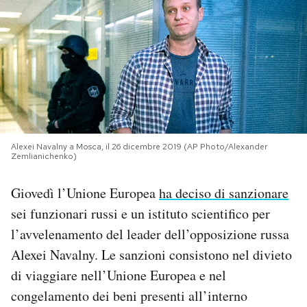
PODCAST
NEWSLETTER
I MIEI PREFERITI
Alexei Navalny a Mosca, il 26 dicembre 2019 (AP Photo/Alexander
Zemlianichenko)
SHOP
Giovedì l’Unione Europea
ha deciso di sanzionare
CALENDARIO
sei funzionari russi e un istituto scientifico per
l’avvelenamento del leader dell’opposizione russa
Alexei Navalny. Le sanzioni consistono nel divieto
AREA PERSONALE
di viaggiare nell’Unione Europea e nel
Area Personale
congelamento dei beni presenti all’interno
Newsletter