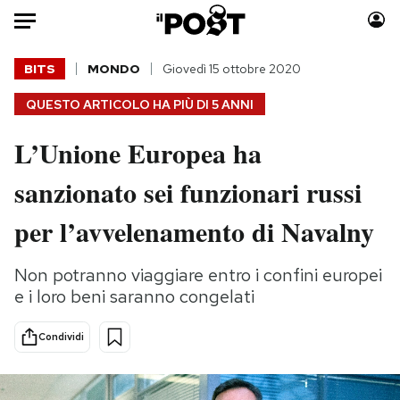
Auto
BITS
MONDO
Giovedì 15 ottobre 2020
QUESTO ARTICOLO HA PIÙ DI
5 ANNI
HOME
L’Unione Europea ha
Italia
Moda
Mondo
Libri
sanzionato sei funzionari russi
Politica
Consumismi
per l’avvelenamento di Navalny
Tecnologia
Storie/Idee
Internet
Ok Boomer!
Non potranno viaggiare entro i confini europei
Scienza
Media
e i loro beni saranno congelati
Cultura
Europa
Economia
Altrecose
Condividi
Sport
Mondiali calcio 2026