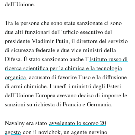
dell’Unione.
Notifiche mobile
Regala il Post
Hai bisogno di aiuto?
Tra le persone che sono state sanzionate ci sono
Esci
due alti funzionari dell’ufficio esecutivo del
presidente Vladimir Putin, il direttore del servizio
di sicurezza federale e due vice ministri della
Difesa. È stato sanzionato anche l’
Istituto russo di
ricerca scientifica per la chimica e la tecnologia
organica,
accusato di favorire l’uso e la diffusione
di armi chimiche. Lunedì i ministri degli Esteri
dell’Unione Europea avevano deciso di imporre le
sanzioni su richiesta di Francia e Germania.
Navalny era stato
avvelenato lo scorso 20
agosto
con il novichok, un agente nervino