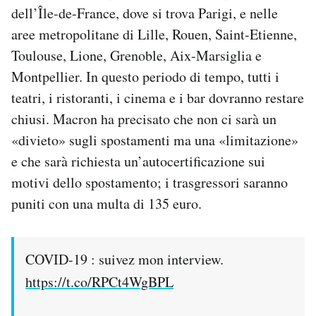
dell’Île-de-France, dove si trova Parigi, e nelle
Notifiche mobile
Regala il Post
aree metropolitane di Lille, Rouen, Saint-Etienne,
Hai bisogno di aiuto?
Toulouse, Lione, Grenoble, Aix-Marsiglia e
Esci
Montpellier. In questo periodo di tempo, tutti i
teatri, i ristoranti, i cinema e i bar dovranno restare
chiusi. Macron ha precisato che non ci sarà un
«divieto» sugli spostamenti ma una «limitazione»
e che sarà richiesta un’autocertificazione sui
motivi dello spostamento; i trasgressori saranno
puniti con una multa di 135 euro.
COVID-19 : suivez mon interview.
https://t.co/RPCt4WgBPL