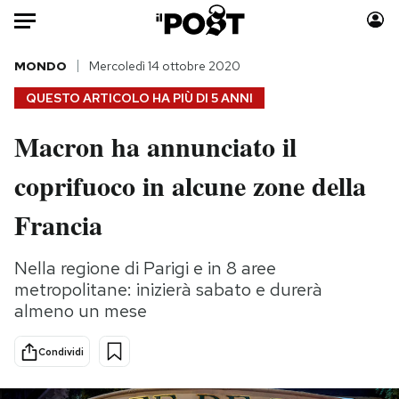
Auto
MONDO
Mercoledì 14 ottobre 2020
QUESTO ARTICOLO HA PIÙ DI
5 ANNI
HOME
Macron ha annunciato il
Italia
Moda
coprifuoco in alcune zone della
Mondo
Libri
Politica
Consumismi
Francia
Tecnologia
Storie/Idee
Internet
Ok Boomer!
Nella regione di Parigi e in 8 aree
Scienza
Media
metropolitane: inizierà sabato e durerà
Cultura
Europa
almeno un mese
Economia
Altrecose
Condividi
Sport
Mondiali calcio 2026