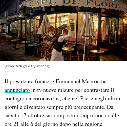
PODCAST
NEWSLETTER
I MIEI PREFERITI
(Kiran Ridley/Getty Images)
SHOP
Il presidente francese Emmanuel Macron
ha
CALENDARIO
annunciato
in tv nuove misure per contrastare il
contagio da coronavirus, che nel Paese negli ultimi
AREA PERSONALE
giorni è diventato sempre più preoccupante. Da
sabato 17 ottobre sarà imposto il coprifuoco dalle
Area Personale
ore 21 alle 6 del giorno dopo nella regione
Newsletter