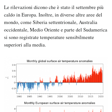
Notifiche mobile
Le rilevazioni dicono che è stato il settembre più
Regala il Post
caldo in Europa. Inoltre, in diverse altre aree del
Hai bisogno di aiuto?
mondo, come Siberia settentrionale, Australia
Esci
occidentale, Medio Oriente e parte del Sudamerica
si sono registrate temperature sensibilmente
superiori alla media.