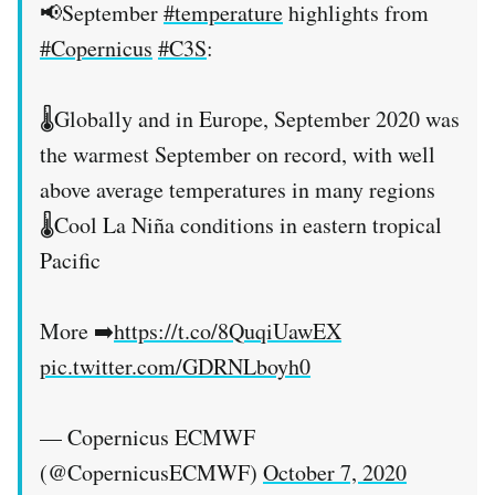
📢September
#temperature
highlights from
#Copernicus
#C3S
:
🌡️Globally and in Europe, September 2020 was
the warmest September on record, with well
above average temperatures in many regions
🌡️Cool La Niña conditions in eastern tropical
Pacific
More ➡️
https://t.co/8QuqiUawEX
pic.twitter.com/GDRNLboyh0
— Copernicus ECMWF
(@CopernicusECMWF)
October 7, 2020