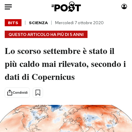
Auto
BITS
SCIENZA
Mercoledì 7 ottobre 2020
QUESTO ARTICOLO HA PIÙ DI
5 ANNI
HOME
Lo scorso settembre è stato il
Italia
Moda
Mondo
Libri
più caldo mai rilevato, secondo i
Politica
Consumismi
dati di Copernicus
Tecnologia
Storie/Idee
Internet
Ok Boomer!
Scienza
Media
Condividi
Cultura
Europa
Economia
Altrecose
Sport
Mondiali calcio 2026