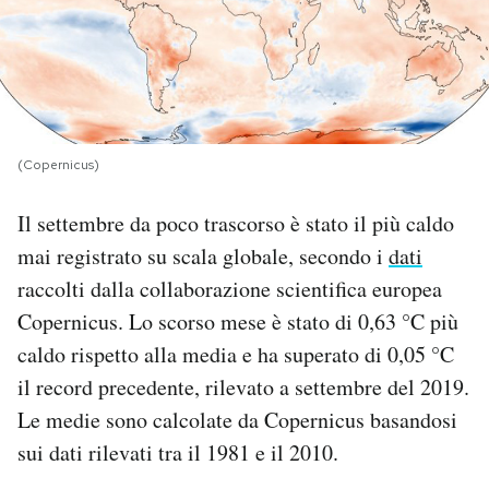
PODCAST
NEWSLETTER
(Copernicus)
I MIEI PREFERITI
Il settembre da poco trascorso è stato il più caldo
mai registrato su scala globale, secondo i
dati
SHOP
raccolti dalla collaborazione scientifica europea
Copernicus. Lo scorso mese è stato di 0,63 °C più
CALENDARIO
caldo rispetto alla media e ha superato di 0,05 °C
il record precedente, rilevato a settembre del 2019.
AREA PERSONALE
Le medie sono calcolate da Copernicus basandosi
sui dati rilevati tra il 1981 e il 2010.
Area Personale
Newsletter