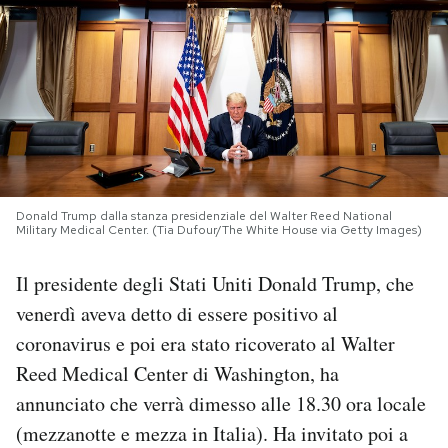
PODCAST
NEWSLETTER
I MIEI PREFERITI
Donald Trump dalla stanza presidenziale del Walter Reed National
Military Medical Center. (Tia Dufour/The White House via Getty Images)
SHOP
Il presidente degli Stati Uniti Donald Trump, che
CALENDARIO
venerdì aveva detto di essere positivo al
coronavirus e poi era stato ricoverato al Walter
AREA PERSONALE
Reed Medical Center di Washington, ha
annunciato che verrà dimesso alle 18.30 ora locale
Area Personale
(mezzanotte e mezza in Italia). Ha invitato poi a
Newsletter