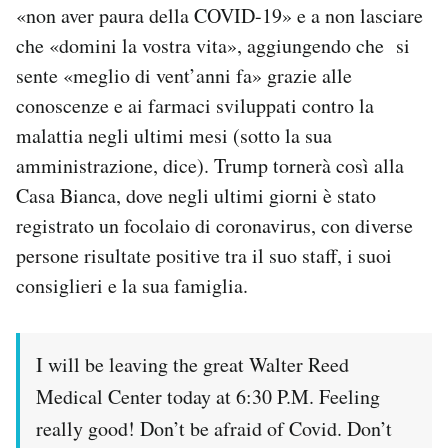
«non aver paura della COVID-19» e a non lasciare
Notifiche mobile
che «domini la vostra vita», aggiungendo che si
Regala il Post
Hai bisogno di aiuto?
sente «meglio di vent’anni fa» grazie alle
Esci
conoscenze e ai farmaci sviluppati contro la
malattia negli ultimi mesi (sotto la sua
amministrazione, dice). Trump tornerà così alla
Casa Bianca, dove negli ultimi giorni è stato
registrato un focolaio di coronavirus, con diverse
persone risultate positive tra il suo staff, i suoi
consiglieri e la sua famiglia.
I will be leaving the great Walter Reed
Medical Center today at 6:30 P.M. Feeling
really good! Don’t be afraid of Covid. Don’t