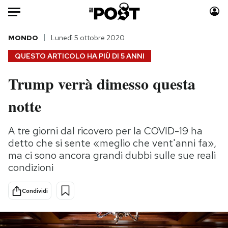
Auto
MONDO
Lunedì 5 ottobre 2020
QUESTO ARTICOLO HA PIÙ DI
5 ANNI
HOME
Trump verrà dimesso questa
Italia
Moda
notte
Mondo
Libri
Politica
Consumismi
A tre giorni dal ricovero per la COVID-19 ha
Tecnologia
Storie/Idee
detto che si sente «meglio che vent'anni fa»,
Internet
Ok Boomer!
ma ci sono ancora grandi dubbi sulle sue reali
Scienza
Media
condizioni
Cultura
Europa
Economia
Altrecose
Condividi
Sport
Mondiali calcio 2026