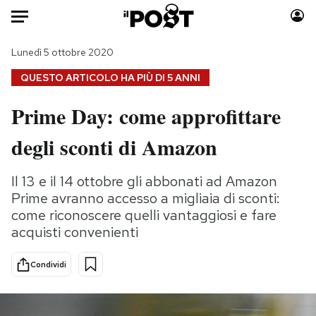
Auto
Lunedì 5 ottobre 2020
QUESTO ARTICOLO HA PIÙ DI
5 ANNI
HOME
Prime Day: come approfittare
Italia
Moda
degli sconti di Amazon
Mondo
Libri
Politica
Consumismi
Il 13 e il 14 ottobre gli abbonati ad Amazon
Tecnologia
Storie/Idee
Prime avranno accesso a migliaia di sconti:
Internet
Ok Boomer!
come riconoscere quelli vantaggiosi e fare
Scienza
Media
acquisti convenienti
Cultura
Europa
Economia
Altrecose
Condividi
Sport
Mondiali calcio 2026