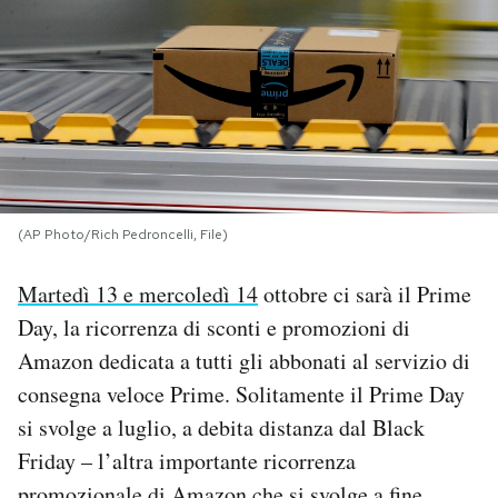
PODCAST
NEWSLETTER
I MIEI PREFERITI
(AP Photo/Rich Pedroncelli, File)
SHOP
Martedì 13 e mercoledì 14
ottobre ci sarà il Prime
Day, la ricorrenza di sconti e promozioni di
CALENDARIO
Amazon dedicata a tutti gli abbonati al servizio di
consegna veloce Prime. Solitamente il Prime Day
AREA PERSONALE
si svolge a luglio, a debita distanza dal Black
Friday – l’altra importante ricorrenza
Area Personale
Newsletter
promozionale di Amazon che si svolge a fine