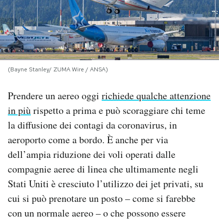
PODCAST
NEWSLETTER
(Bayne Stanley/ ZUMA Wire / ANSA)
I MIEI PREFERITI
Prendere un aereo oggi
richiede qualche attenzione
in più
rispetto a prima e può scoraggiare chi teme
SHOP
la diffusione dei contagi da coronavirus, in
aeroporto come a bordo. È anche per via
CALENDARIO
dell’ampia riduzione dei voli operati dalle
compagnie aeree di linea che ultimamente negli
AREA PERSONALE
Stati Uniti è cresciuto l’utilizzo dei jet privati, su
cui si può prenotare un posto – come si farebbe
Area Personale
con un normale aereo – o che possono essere
Newsletter