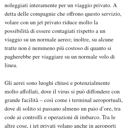
noleggiati interamente per un viaggio privato. A
Notifiche mobile
Regala il Post
detta delle compagnie che offrono questo servizio,
Hai bisogno di aiuto?
volare con un jet privato riduce molto la
Esci
possibilità di essere contagiati rispetto a un
viaggio su un normale aereo; inoltre, su alcune
tratte non è nemmeno più costoso di quanto si
pagherebbe per viaggiare su un normale volo di
linea.
Gli aerei sono luoghi chiusi e potenzialmente
molto affollati, dove il virus si può diffondere con
grande facilità – così come i terminal aeroportuali,
dove di solito si passano almeno un paio d’ore, tra
code ai controlli e operazioni di imbarco. Tra le
altre cose, i jet privati volano anche in aeroporti