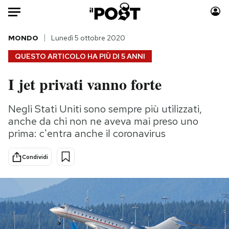
Auto
MONDO
Lunedì 5 ottobre 2020
QUESTO ARTICOLO HA PIÙ DI
5 ANNI
HOME
I jet privati vanno forte
Italia
Moda
Mondo
Libri
Negli Stati Uniti sono sempre più utilizzati,
Politica
Consumismi
anche da chi non ne aveva mai preso uno
Tecnologia
Storie/Idee
prima: c'entra anche il coronavirus
Internet
Ok Boomer!
Condividi
Scienza
Media
Cultura
Europa
Economia
Altrecose
Sport
Mondiali calcio 2026