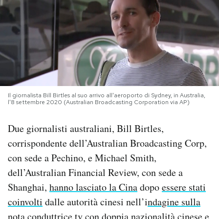
PODCAST
NEWSLETTER
I MIEI PREFERITI
Il giornalista Bill Birtles al suo arrivo all'aeroporto di Sydney, in Australia,
l'8 settembre 2020 (Australian Broadcasting Corporation via AP)
SHOP
Due giornalisti australiani, Bill Birtles,
corrispondente dell’Australian Broadcasting Corp,
CALENDARIO
con sede a Pechino, e Michael Smith,
dell’Australian Financial Review, con sede a
AREA PERSONALE
Shanghai,
hanno lasciato la Cina
dopo
essere stati
coinvolti
dalle autorità cinesi nell’i
ndagine sulla
Area Personale
Newsletter
nota conduttrice tv
con doppia nazionalità cinese e