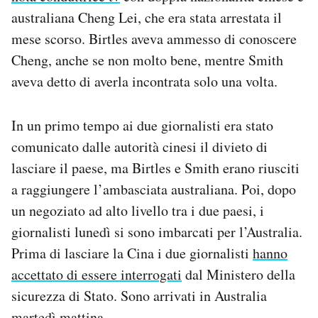
Notifiche mobile
australiana Cheng Lei, che era stata arrestata il
Regala il Post
mese scorso. Birtles aveva ammesso di conoscere
Hai bisogno di aiuto?
Cheng, anche se non molto bene, mentre Smith
Esci
aveva detto di averla incontrata solo una volta.
In un primo tempo ai due giornalisti era stato
comunicato dalle autorità cinesi il divieto di
lasciare il paese, ma Birtles e Smith erano riusciti
a raggiungere l’ambasciata australiana. Poi, dopo
un negoziato ad alto livello tra i due paesi, i
giornalisti lunedì si sono imbarcati per l’Australia.
Prima di lasciare la Cina i due giornalisti
hanno
accettato di essere interrogati
dal Ministero della
sicurezza di Stato. Sono arrivati in Australia
martedì mattina.