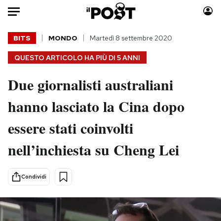
Auto
BITS
MONDO
Martedì 8 settembre 2020
QUESTO ARTICOLO HA PIÙ DI
5 ANNI
HOME
Due giornalisti australiani
Italia
Moda
Mondo
Libri
hanno lasciato la Cina dopo
Politica
Consumismi
essere stati coinvolti
Tecnologia
Storie/Idee
Internet
Ok Boomer!
nell’inchiesta su Cheng Lei
Scienza
Media
Cultura
Europa
Condividi
Economia
Altrecose
Sport
Mondiali calcio 2026