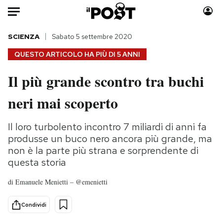
Auto
SCIENZA
Sabato 5 settembre 2020
QUESTO ARTICOLO HA PIÙ DI
5 ANNI
HOME
Il più grande scontro tra buchi
Italia
Moda
neri mai scoperto
Mondo
Libri
Politica
Consumismi
Il loro turbolento incontro 7 miliardi di anni fa
Tecnologia
Storie/Idee
produsse un buco nero ancora più grande, ma
Internet
Ok Boomer!
non è la parte più strana e sorprendente di
Scienza
Media
questa storia
Cultura
Europa
di
Emanuele Menietti – @emenietti
Economia
Altrecose
Sport
Mondiali calcio 2026
Condividi