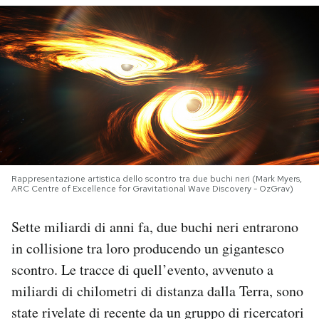
PODCAST
NEWSLETTER
I MIEI PREFERITI
SHOP
Rappresentazione artistica dello scontro tra due buchi neri (Mark Myers,
ARC Centre of Excellence for Gravitational Wave Discovery - OzGrav)
CALENDARIO
Sette miliardi di anni fa, due buchi neri entrarono
in collisione tra loro producendo un gigantesco
AREA PERSONALE
scontro. Le tracce di quell’evento, avvenuto a
miliardi di chilometri di distanza dalla Terra, sono
Area Personale
state rivelate di recente da un gruppo di ricercatori
Newsletter