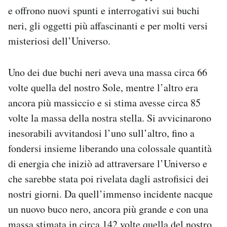
Notifiche mobile
e offrono nuovi spunti e interrogativi sui buchi
Regala il Post
neri, gli oggetti più affascinanti e per molti versi
Hai bisogno di aiuto?
misteriosi dell’Universo.
Esci
Uno dei due buchi neri aveva una massa circa 66
volte quella del nostro Sole, mentre l’altro era
ancora più massiccio e si stima avesse circa 85
volte la massa della nostra stella. Si avvicinarono
inesorabili avvitandosi l’uno sull’altro, fino a
fondersi insieme liberando una colossale quantità
di energia che iniziò ad attraversare l’Universo e
che sarebbe stata poi rivelata dagli astrofisici dei
nostri giorni. Da quell’immenso incidente nacque
un nuovo buco nero, ancora più grande e con una
massa stimata in circa 142 volte quella del nostro