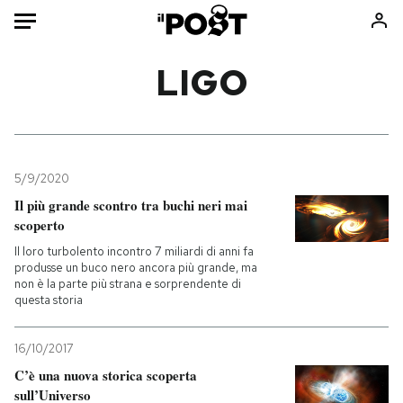
Auto
LIGO
HOME
Italia
Moda
Mondo
Libri
5/9/2020
Politica
Consumismi
Il più grande scontro tra buchi neri mai
scoperto
Tecnologia
Storie/Idee
Il loro turbolento incontro 7 miliardi di anni fa
Internet
Ok Boomer!
produsse un buco nero ancora più grande, ma
Scienza
Media
non è la parte più strana e sorprendente di
questa storia
Cultura
Europa
Economia
Altrecose
16/10/2017
Sport
Mondiali calcio 2026
C’è una nuova storica scoperta
sull’Universo