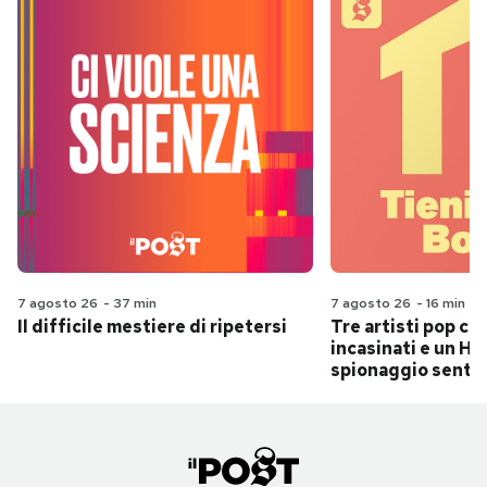
7 agosto 26
-
37 min
7 agosto 26
-
16 min
Il difficile mestiere di ripetersi
Tre artisti pop ch
incasinati e un Hit
spionaggio senti