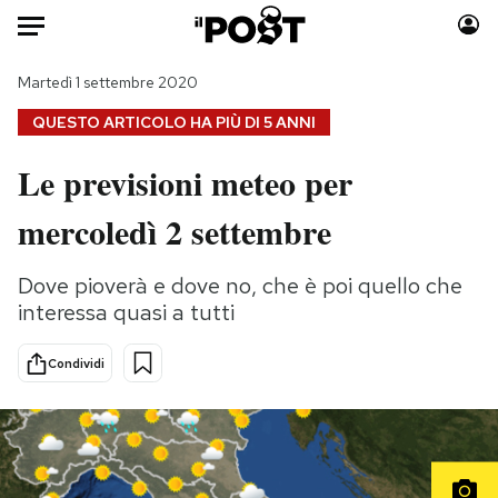
Auto
Martedì 1 settembre 2020
QUESTO ARTICOLO HA PIÙ DI
5 ANNI
HOME
Le previsioni meteo per
Italia
Moda
mercoledì 2 settembre
Mondo
Libri
Politica
Consumismi
Dove pioverà e dove no, che è poi quello che
Tecnologia
Storie/Idee
interessa quasi a tutti
Internet
Ok Boomer!
Scienza
Media
Condividi
Cultura
Europa
Economia
Altrecose
Sport
Mondiali calcio 2026