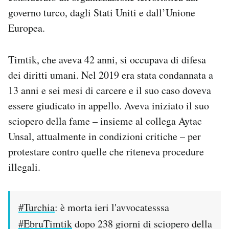
Notifiche mobile
governo turco, dagli Stati Uniti e dall’Unione
Regala il Post
Europea.
Hai bisogno di aiuto?
Esci
Timtik, che aveva 42 anni, si occupava di difesa
dei diritti umani. Nel 2019 era stata condannata a
13 anni e sei mesi di carcere e il suo caso doveva
essere giudicato in appello. Aveva iniziato il suo
sciopero della fame – insieme al collega Aytac
Unsal, attualmente in condizioni critiche – per
protestare contro quelle che riteneva procedure
illegali.
#Turchia
: è morta ieri l'avvocatesssa
#EbruTimtik
dopo 238 giorni di sciopero della