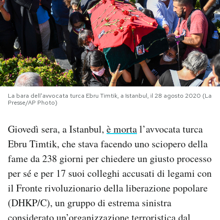
PODCAST
NEWSLETTER
I MIEI PREFERITI
La bara dell'avvocata turca Ebru Timtik, a Istanbul, il 28 agosto 2020 (La
Presse/AP Photo)
SHOP
Giovedì sera, a Istanbul,
è morta
l’avvocata turca
Ebru Timtik, che stava facendo uno sciopero della
CALENDARIO
fame da 238 giorni per chiedere un giusto processo
per sé e per 17 suoi colleghi accusati di legami con
AREA PERSONALE
il Fronte rivoluzionario della liberazione popolare
(DHKP/C), un gruppo di estrema sinistra
Area Personale
Newsletter
considerato un’organizzazione terroristica dal