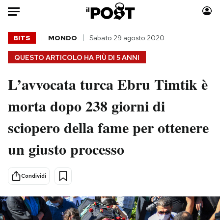
Auto
BITS
MONDO
Sabato 29 agosto 2020
QUESTO ARTICOLO HA PIÙ DI
5 ANNI
HOME
L’avvocata turca Ebru Timtik è
Italia
Moda
Mondo
Libri
morta dopo 238 giorni di
Politica
Consumismi
sciopero della fame per ottenere
Tecnologia
Storie/Idee
Internet
Ok Boomer!
un giusto processo
Scienza
Media
Cultura
Europa
Condividi
Economia
Altrecose
Sport
Mondiali calcio 2026