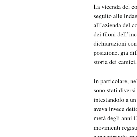
Notifiche mobile
La vicenda del co
Regala il Post
seguito alle indag
Hai bisogno di aiuto?
all’azienda del c
Esci
dei filoni dell’in
dichiarazioni con
posizione, già dif
storia dei camici.
In particolare, ne
sono stati divers
intestandolo a un
aveva invece dett
metà degli anni O
movimenti registr
concentrando anch