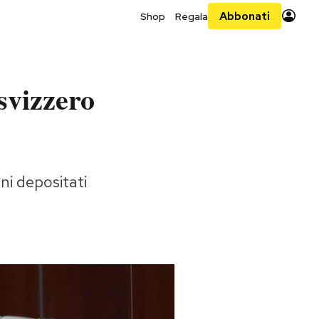
Abbonati
Shop
Regala
svizzero
ni depositati