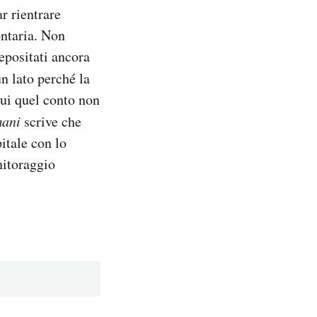
r rientrare
ontaria. Non
depositati ancora
un lato perché la
cui quel conto non
ani
scrive che
itale con lo
nitoraggio