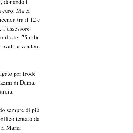
i, donando i
a euro. Ma ci
cenda tra il 12 e
e l’assessore
5mila dei 75mila
provato a vendere
agato per frode
azzini di Dama,
ardia.
ndo sempre di più
onifico tentato da
sta Maria