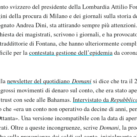
nto svizzero del presidente della Lombardia Attilio Fo
ini della procura di Milano e dei giornali sulla storia d
ognato Andrea Dini, sta attirando sempre più attenzioni
chiesta dei magistrati, scrivono i giornali, e ha provocat
traddittorie di Fontana, che hanno ulteriormente compli
ficile per la
contestata gestione dell’epidemia
da corona
lla
newsletter del quotidiano
Domani
si dice che tra il 
i grossi movimenti di denaro sul conto, che era stato ap
 trust con sede alle Bahamas.
Intervistato da
Repubblic
o che «era un conto non operativo da decine di anni, pe
ttanta». Una versione incompatibile con la data di apert
ati. Oltre a queste incongruenze, scrive
Domani
, la pro
e sulla provenienza dei soldi sul conto, inizialmente ol