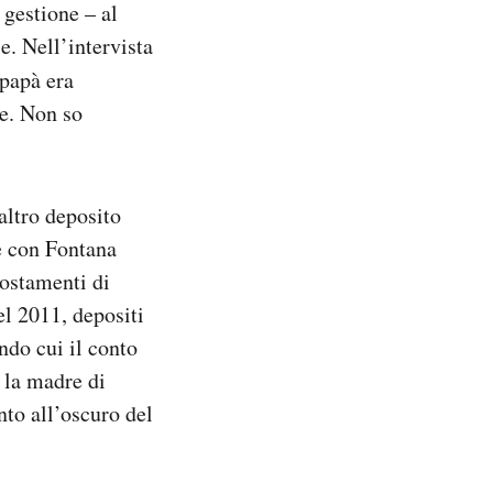
 gestione – al
e. Nell’intervista
 papà era
re. Non so
 altro deposito
e con Fontana
postamenti di
el 2011, depositi
do cui il conto
 la madre di
nto all’oscuro del