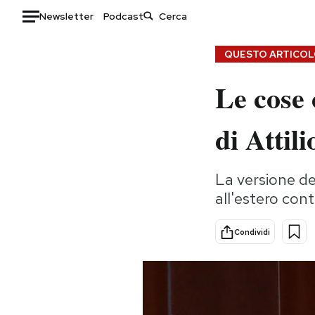
Newsletter
Podcast
Auto
QUESTO ARTICOLO
Le cose 
HOME
Italia
Moda
di Attil
Mondo
Libri
Politica
Consumismi
La versione de
Tecnologia
Storie/Idee
all'estero con
Internet
Ok Boomer!
Scienza
Media
Condividi
Cultura
Europa
Economia
Altrecose
Sport
Mondiali calcio 2026