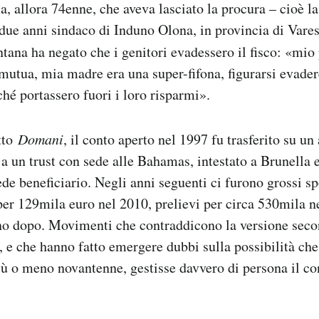
, allora 74enne, che aveva lasciato la procura – cioè la
a due anni sindaco di Induno Olona, in provincia di Vares
ntana ha negato che i genitori evadessero il fisco: «mio
mutua, mia madre era una super-fifona, figurarsi evade
ché portassero fuori i loro risparmi».
tto
Domani
, il conto aperto nel 1997 fu trasferito su un
a un trust con sede alle Bahamas, intestato a Brunella 
de beneficiario. Negli anni seguenti ci furono grossi s
per 129mila euro nel 2010, prelievi per circa 530mila n
no dopo. Movimenti che contraddicono la versione secon
, e che hanno fatto emergere dubbi sulla possibilità che
iù o meno novantenne, gestisse davvero di persona il co