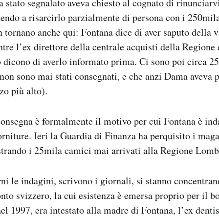
a stato segnalato aveva chiesto al cognato di rinunciarv
endo a risarcirlo parzialmente di persona con i 250mil
 tornano anche qui: Fontana dice di aver saputo della vi
tre l’ex direttore della centrale acquisti della Regione 
 dicono di averlo informato prima. Ci sono poi circa 2
 non sono mai stati consegnati, e che anzi Dama aveva 
zo più alto).
onsegna è formalmente il motivo per cui Fontana è ind
orniture. Ieri la Guardia di Finanza ha perquisito i mag
strando i 25mila camici mai arrivati alla Regione Lomb
ni le indagini, scrivono i giornali, si stanno concentra
onto svizzero, la cui esistenza è emersa proprio per il b
el 1997, era intestato alla madre di Fontana, l’ex denti