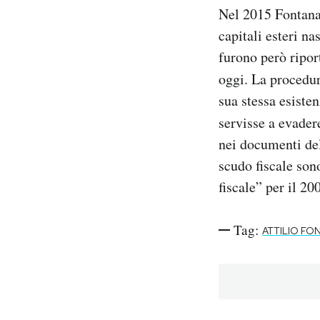
Nel 2015 Fontana 
capitali esteri n
furono però riport
oggi. La procedu
sua stessa esiste
servisse a evadere
nei documenti dell
scudo fiscale son
fiscale” per il 2
Tag:
ATTILIO FO