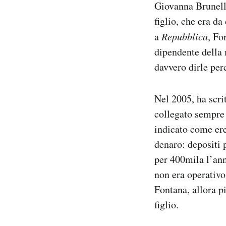
Giovanna Brunella
figlio, che era d
a
Repubblica
, Fo
dipendente della 
davvero dirle per
Nel 2005, ha scri
collegato sempre 
indicato come ere
denaro: depositi 
per 400mila l’an
non era operativo
Fontana, allora p
figlio.