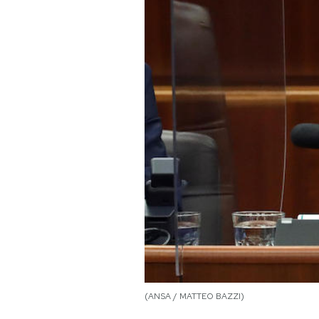
PODCAST
NEWSLETTER
I MIEI PREFERITI
SHOP
CALENDARIO
AREA PERSONALE
Area Personale
(ANSA / MATTEO BAZZI)
Newsletter