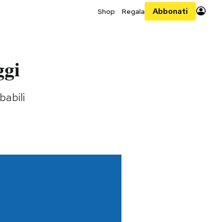
Abbonati
Shop
Regala
ggi
babili