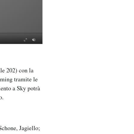
le 202) con la
aming tramite le
ento a Sky potrà
o.
Schone, Jagiello;