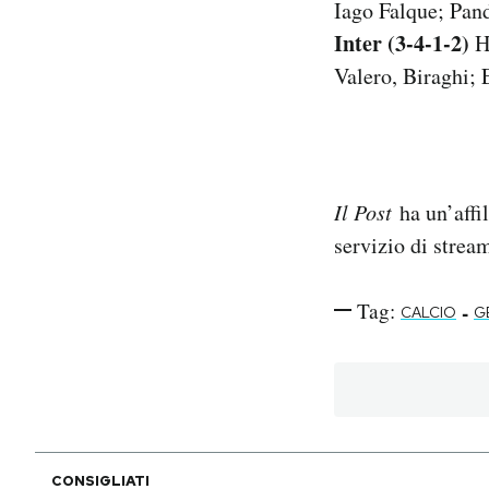
Iago Falque; Pan
Inter (3-4-1-2)
Ha
Valero, Biraghi;
Il Post
ha un’affi
servizio di stre
Tag:
-
CALCIO
G
CONSIGLIATI