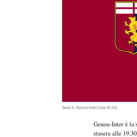
PODCAST
NEWSLETTER
I MIEI PREFERITI
SHOP
CALENDARIO
Serie A: Genoa-Inter (ore 19.30)
AREA PERSONALE
Genoa-Inter è la 
Area Personale
stasera alle 19.30
Newsletter