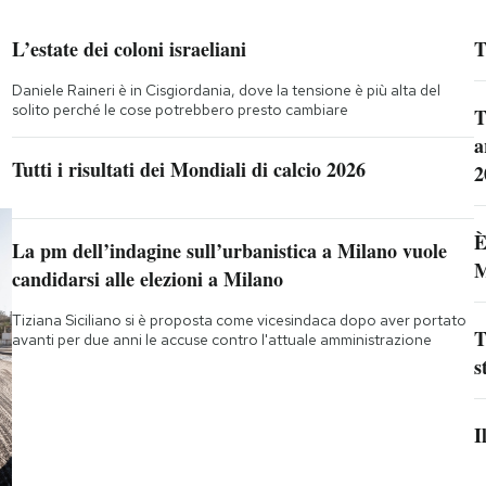
L’estate dei coloni israeliani
T
Daniele Raineri è in Cisgiordania, dove la tensione è più alta del
solito perché le cose potrebbero presto cambiare
T
a
Tutti i risultati dei Mondiali di calcio 2026
2
È
La pm dell’indagine sull’urbanistica a Milano vuole
M
candidarsi alle elezioni a Milano
Tiziana Siciliano si è proposta come vicesindaca dopo aver portato
T
avanti per due anni le accuse contro l'attuale amministrazione
s
I