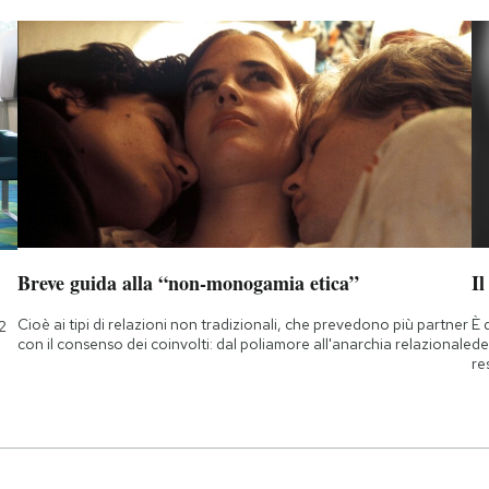
Breve guida alla “non-monogamia etica”
Il
Cioè ai tipi di relazioni non tradizionali, che prevedono più partner
È 
2
con il consenso dei coinvolti: dal poliamore all'anarchia relazionale
de
re