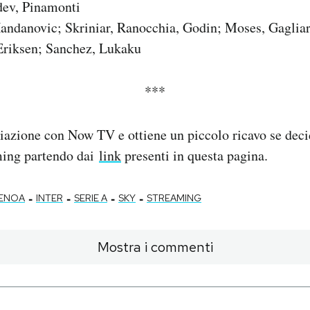
dev, Pinamonti
ndanovic; Skriniar, Ranocchia, Godin; Moses, Gagliar
 Eriksen; Sanchez, Lukaku
***
liazione con Now TV e ottiene un piccolo ricavo se decid
aming partendo dai
link
presenti in questa pagina.
-
-
-
-
ENOA
INTER
SERIE A
SKY
STREAMING
Mostra i commenti