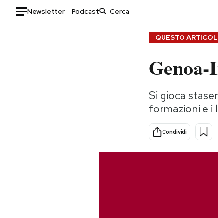
Newsletter
Podcast
Auto
QUESTO ARTICOLO
Genoa-In
HOME
Italia
Moda
Si gioca staser
Mondo
Libri
formazioni e i 
Politica
Consumismi
Tecnologia
Storie/Idee
Condividi
Internet
Ok Boomer!
Scienza
Media
Cultura
Europa
Economia
Altrecose
Sport
Mondiali calcio 2026