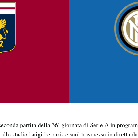
seconda partita della
36ª giornata di Serie A
in program
 allo stadio Luigi Ferraris e sarà trasmessa in diretta d