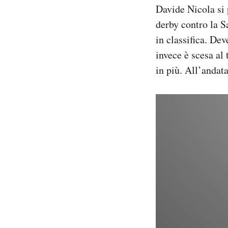
Davide Nicola si 
Notifiche mobile
Regala il Post
derby contro la S
Hai bisogno di aiuto?
in classifica. Dev
Esci
invece è scesa al 
in più. All’andata