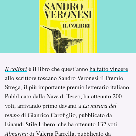
PODCAST
NEWSLETTER
I MIEI PREFERITI
Il colibrì
è il libro che quest’anno
ha fatto vincere
SHOP
allo scrittore toscano Sandro Veronesi il Premio
Strega, il più importante premio letterario italiano.
CALENDARIO
Pubblicato dalla Nave di Teseo, ha ottenuto 200
voti, arrivando primo davanti a
La misura del
AREA PERSONALE
tempo
di Gianrico Carofiglio, pubblicato da
Einaudi Stile Libero, che ha ottenuto 132 voti.
Area Personale
Almarina
di Valeria Parrella, pubblicato da
Newsletter