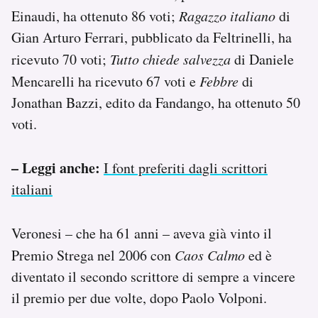
Notifiche mobile
Einaudi, ha ottenuto 86 voti;
Ragazzo italiano
di
Regala il Post
Gian Arturo Ferrari, pubblicato da Feltrinelli, ha
Hai bisogno di aiuto?
ricevuto 70 voti;
Tutto chiede salvezza
di Daniele
Esci
Mencarelli ha ricevuto 67 voti e
Febbre
di
Jonathan Bazzi, edito da Fandango, ha ottenuto 50
voti.
– Leggi anche:
I font preferiti dagli scrittori
italiani
Veronesi – che ha 61 anni – aveva già vinto il
Premio Strega nel 2006 con
Caos Calmo
ed è
diventato il secondo scrittore di sempre a vincere
il premio per due volte, dopo Paolo Volponi.