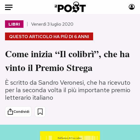
Auto
LIBRI
Venerdì 3 luglio 2020
QUESTO ARTICOLO HA PIÙ DI
6 ANNI
HOME
Come inizia “Il colibrì”, che ha
Italia
Moda
Mondo
Libri
vinto il Premio Strega
Politica
Consumismi
Tecnologia
Storie/Idee
È scritto da Sandro Veronesi, che ha ricevuto
Internet
Ok Boomer!
per la seconda volta il più importante premio
letterario italiano
Scienza
Media
Cultura
Europa
Condividi
Economia
Altrecose
Sport
Mondiali calcio 2026