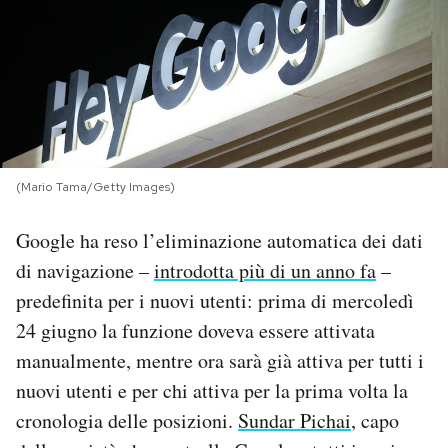
PODCAST
NEWSLETTER
I MIEI PREFERITI
(Mario Tama/Getty Images)
Google ha reso l’eliminazione automatica dei dati
SHOP
di navigazione –
introdotta più di un anno fa
–
predefinita per i nuovi utenti: prima di mercoledì
CALENDARIO
24 giugno la funzione doveva essere attivata
manualmente, mentre ora sarà già attiva per tutti i
AREA PERSONALE
nuovi utenti e per chi attiva per la prima volta la
Area Personale
cronologia delle posizioni.
Sundar Pichai
, capo
Newsletter