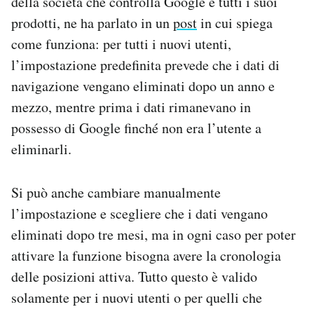
della società che controlla Google e tutti i suoi
Notifiche mobile
prodotti, ne ha parlato in un
post
in cui spiega
Regala il Post
come funziona: per tutti i nuovi utenti,
Hai bisogno di aiuto?
l’impostazione predefinita prevede che i dati di
Esci
navigazione vengano eliminati dopo un anno e
mezzo, mentre prima i dati rimanevano in
possesso di Google finché non era l’utente a
eliminarli.
Si può anche cambiare manualmente
l’impostazione e scegliere che i dati vengano
eliminati dopo tre mesi, ma in ogni caso per poter
attivare la funzione bisogna avere la cronologia
delle posizioni attiva. Tutto questo è valido
solamente per i nuovi utenti o per quelli che