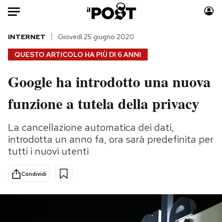
Auto
INTERNET
Giovedì 25 giugno 2020
QUESTO ARTICOLO HA PIÙ DI
6 ANNI
HOME
Google ha introdotto una nuova
Italia
Moda
funzione a tutela della privacy
Mondo
Libri
Politica
Consumismi
La cancellazione automatica dei dati,
Tecnologia
Storie/Idee
introdotta un anno fa, ora sarà predefinita per
Internet
Ok Boomer!
tutti i nuovi utenti
Scienza
Media
Cultura
Europa
Condividi
Economia
Altrecose
Sport
Mondiali calcio 2026