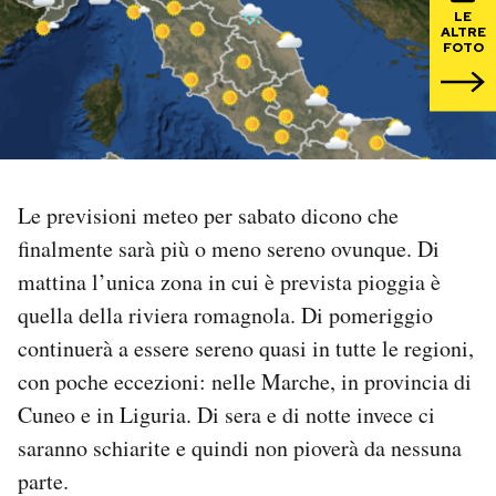
LE
ALTRE
PODCAST
FOTO
NEWSLETTER
I MIEI PREFERITI
Le previsioni meteo per sabato dicono che
finalmente sarà più o meno sereno ovunque. Di
SHOP
mattina l’unica zona in cui è prevista pioggia è
quella della riviera romagnola. Di pomeriggio
CALENDARIO
continuerà a essere sereno quasi in tutte le regioni,
con poche eccezioni: nelle Marche, in provincia di
AREA PERSONALE
Cuneo e in Liguria. Di sera e di notte invece ci
saranno schiarite e quindi non pioverà da nessuna
Area Personale
parte.
Newsletter