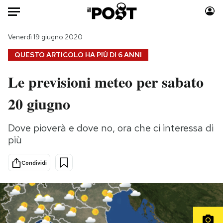
Auto
Venerdì 19 giugno 2020
QUESTO ARTICOLO HA PIÙ DI
6 ANNI
HOME
Le previsioni meteo per sabato
Italia
Moda
20 giugno
Mondo
Libri
Politica
Consumismi
Dove pioverà e dove no, ora che ci interessa di
Tecnologia
Storie/Idee
più
Internet
Ok Boomer!
Scienza
Media
Condividi
Cultura
Europa
Economia
Altrecose
Sport
Mondiali calcio 2026