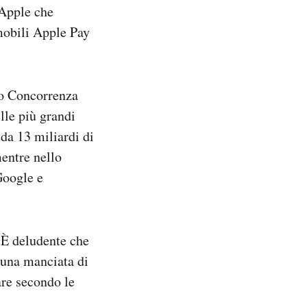
 Apple che
mobili Apple Pay
to Concorrenza
lle più grandi
da 13 miliardi di
mentre nello
Google e
«È deludente che
 una manciata di
are secondo le