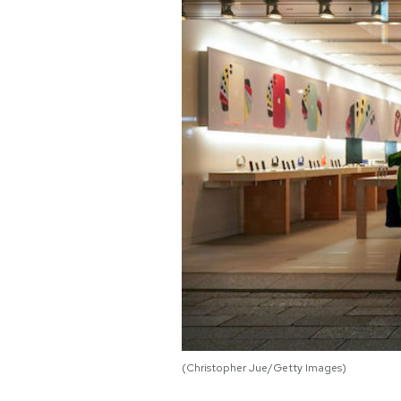
PODCAST
NEWSLETTER
I MIEI PREFERITI
SHOP
CALENDARIO
AREA PERSONALE
Area Personale
(Christopher Jue/Getty Images)
Newsletter