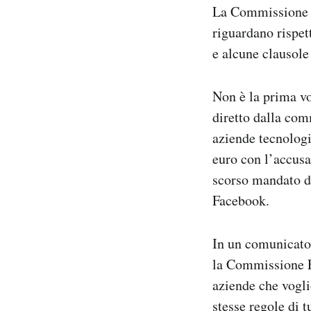
La Commissione
Notifiche mobile
Regala il Post
riguardano rispet
Hai bisogno di aiuto?
e alcune clausole
Esci
Non è la prima vo
diretto dalla co
aziende tecnologi
euro con l’accusa
scorso mandato d
Facebook.
In un comunicato 
la Commissione E
aziende che vogli
stesse regole di tu