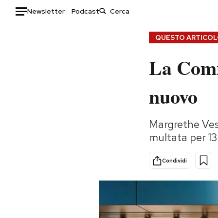
Newsletter
Podcast
Auto
QUESTO ARTICOLO
La Comm
HOME
Italia
Moda
nuovo
Mondo
Libri
Politica
Consumismi
Margrethe Ves
Tecnologia
Storie/Idee
multata per 13 
Internet
Ok Boomer!
Scienza
Media
Condividi
Cultura
Europa
Economia
Altrecose
Sport
Mondiali calcio 2026