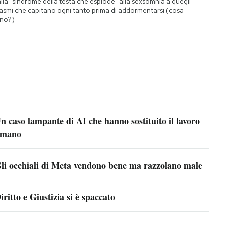
lla "sindrome della testa che esplode" alla sexsomnia a quegli
asmi che capitano ogni tanto prima di addormentarsi (cosa
no?)
n caso lampante di AI che hanno sostituito il lavoro
mano
li occhiali di Meta vendono bene ma razzolano male
iritto e Giustizia si è spaccato