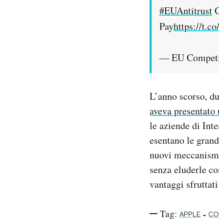
#EUAntitrust
C
Pay
https://t.c
— EU Competi
L’anno scorso, du
aveva presentato
le aziende di Int
esentano le grandi
nuovi meccanismi 
senza eluderle co
vantaggi sfruttati
Tag:
-
APPLE
CO