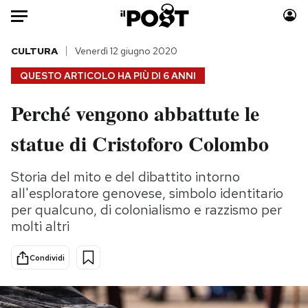
Auto
CULTURA
Venerdì 12 giugno 2020
QUESTO ARTICOLO HA PIÙ DI
6 ANNI
HOME
Perché vengono abbattute le
Italia
Moda
statue di Cristoforo Colombo
Mondo
Libri
Politica
Consumismi
Storia del mito e del dibattito intorno
Tecnologia
Storie/Idee
all'esploratore genovese, simbolo identitario
Internet
Ok Boomer!
per qualcuno, di colonialismo e razzismo per
Scienza
Media
molti altri
Cultura
Europa
Economia
Altrecose
Condividi
Sport
Mondiali calcio 2026