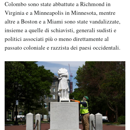
Colombo sono state abbattute a Richmond in
Notifiche mobile
Virginia e a Minneapolis in Minnesota, mentre
Regala il Post
Hai bisogno di aiuto?
altre a Boston e a Miami sono state vandalizzate,
Esci
insieme a quelle di schiavisti, generali sudisti e
politici associati più o meno direttamente al
passato coloniale e razzista dei paesi occidentali.