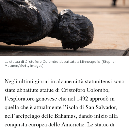
PODCAST
NEWSLETTER
I MIEI PREFERITI
La statua di Cristoforo Colombo abbattuta a Minneapolis. (Stephen
Maturen/Getty Images)
SHOP
Negli ultimi giorni in alcune città statunitensi sono
CALENDARIO
state abbattute statue di Cristoforo Colombo,
l’esploratore genovese che nel 1492 approdò in
quella che è attualmente l’isola di San Salvador,
AREA PERSONALE
nell’arcipelago delle Bahamas, dando inizio alla
Area Personale
conquista europea delle Americhe. Le statue di
Newsletter