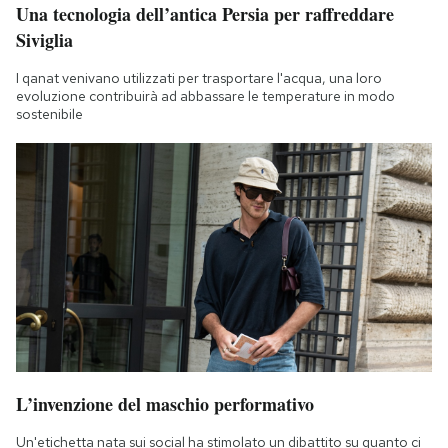
Una tecnologia dell’antica Persia per raffreddare
Notifiche mobile
Siviglia
Regala il Post
Hai bisogno di aiuto?
I qanat venivano utilizzati per trasportare l'acqua, una loro
Esci
evoluzione contribuirà ad abbassare le temperature in modo
sostenibile
L’invenzione del maschio performativo
Un'etichetta nata sui social ha stimolato un dibattito su quanto ci