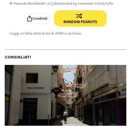
© Peanuts Worldwide LLC/distributed by Universal Uclick/ILPA
PODCAST
Condividi
RANDOM PEANUTS
NEWSLETTER
Leggi un'altra striscia tra le
4456
in archivio
I MIEI PREFERITI
CONSIGLIATI
SHOP
CALENDARIO
AREA PERSONALE
Area Personale
Newsletter