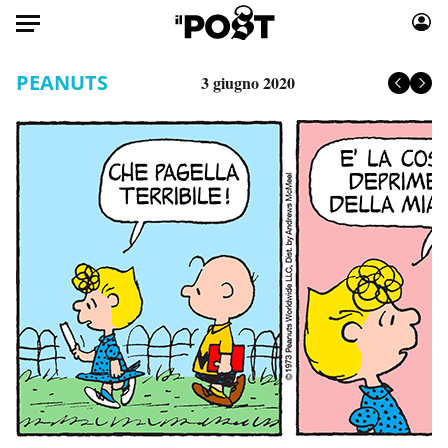
Auto
PEANUTS
3 giugno 2020
HOME
Italia
Moda
Mondo
Libri
Politica
Consumismi
Tecnologia
Storie/Idee
Internet
Ok Boomer!
Scienza
Media
Cultura
Europa
Economia
Altrecose
Sport
Mondiali calcio 2026