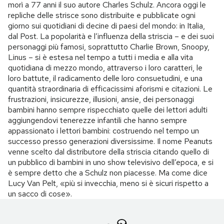
morì a 77 anni il suo autore Charles Schulz. Ancora oggi le
repliche delle strisce sono distribuite e pubblicate ogni
giorno sui quotidiani di decine di paesi del mondo: in Italia,
dal Post. La popolarità e l’influenza della striscia – e dei suoi
personaggi più famosi, soprattutto Charlie Brown, Snoopy,
Linus – si è estesa nel tempo a tutti i media e alla vita
quotidiana di mezzo mondo, attraverso i loro caratteri, le
loro battute, il radicamento delle loro consuetudini, e una
quantità straordinaria di efficacissimi aforismi e citazioni. Le
frustrazioni, insicurezze, illusioni, ansie, dei personaggi
bambini hanno sempre rispecchiato quelle dei lettori adulti
aggiungendovi tenerezze infantili che hanno sempre
appassionato i lettori bambini: costruendo nel tempo un
successo presso generazioni diversissime. Il nome Peanuts
venne scelto dal distributore della striscia citando quello di
un pubblico di bambini in uno show televisivo dell’epoca, e si
è sempre detto che a Schulz non piacesse. Ma come dice
Lucy Van Pelt, «più si invecchia, meno si è sicuri rispetto a
un sacco di cose».