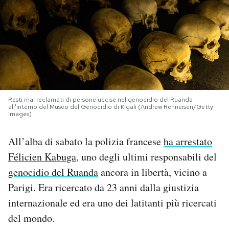
PODCAST
NEWSLETTER
I MIEI PREFERITI
Resti mai reclamati di persone uccise nel genocidio del Ruanda
all'interno del Museo del Genocidio di Kigali (Andrew Renneisen/Getty
Images)
SHOP
All’alba di sabato la polizia francese
ha arrestato
Félicien Kabuga
, uno degli ultimi responsabili del
CALENDARIO
genocidio del Ruanda
ancora in libertà, vicino a
Parigi. Era ricercato da 23 anni dalla giustizia
AREA PERSONALE
internazionale ed era uno dei latitanti più ricercati
Area Personale
del mondo.
Newsletter