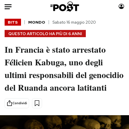
Auto
BITS
MONDO
Sabato 16 maggio 2020
QUESTO ARTICOLO HA PIÙ DI
6 ANNI
HOME
In Francia è stato arrestato
Italia
Moda
Mondo
Libri
Félicien Kabuga, uno degli
Politica
Consumismi
ultimi responsabili del genocidio
Tecnologia
Storie/Idee
Internet
Ok Boomer!
del Ruanda ancora latitanti
Scienza
Media
Cultura
Europa
Condividi
Economia
Altrecose
Sport
Mondiali calcio 2026