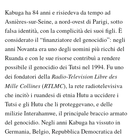
Notifiche mobile
Kabuga ha 84 anni e risiedeva da tempo ad
Regala il Post
Asnières-sur-Seine, a nord-ovest di Parigi, sotto
Hai bisogno di aiuto?
Esci
falsa identità, con la complicità dei suoi figli. È
considerato il “finanziatore del genocidio”: negli
anni Novanta era uno degli uomini più ricchi del
Ruanda e con le sue risorse contribuì a rendere
possibile il genocidio dei Tutsi nel 1994. Fu uno
dei fondatori della
Radio-Television Libre des
Mille Collines
(
RTLMC
), la rete radiotelevisiva
che incitò i ruandesi di etnia Hutu a uccidere i
Tutsi e gli Hutu che li proteggevano, e delle
milizie Interahamwe, il principale braccio armato
del genocidio. Negli anni Kabuga ha vissuto in
Germania, Belgio, Repubblica Democratica del