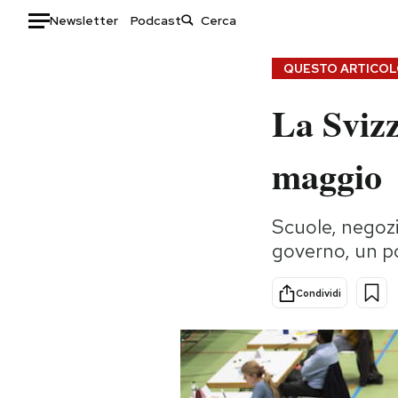
Newsletter
Podcast
Auto
QUESTO ARTICOLO
La Svizz
HOME
Italia
Moda
maggio
Mondo
Libri
Politica
Consumismi
Scuole, negozi,
Tecnologia
Storie/Idee
governo, un po
Internet
Ok Boomer!
Scienza
Media
Condividi
Cultura
Europa
Economia
Altrecose
Sport
Mondiali calcio 2026