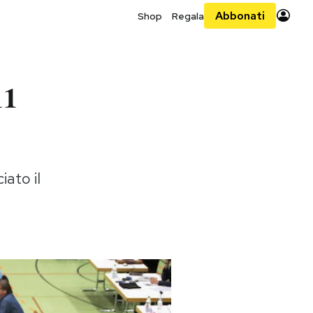
Abbonati
Shop
Regala
11
iato il