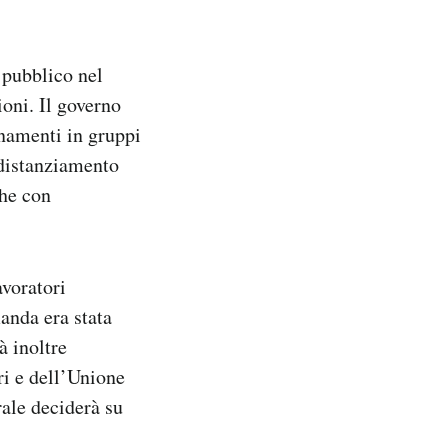
o pubblico nel
ioni. Il governo
enamenti in gruppi
i distanziamento
ghe con
avoratori
manda era stata
à inoltre
ri e dell’Unione
rale deciderà su