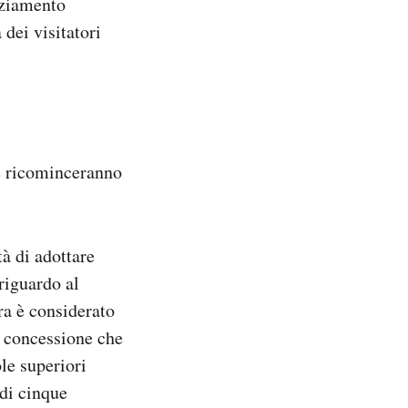
nziamento
 dei visitatori
he ricominceranno
tà di adottare
riguardo al
ra è considerato
a concessione che
ole superiori
 di cinque