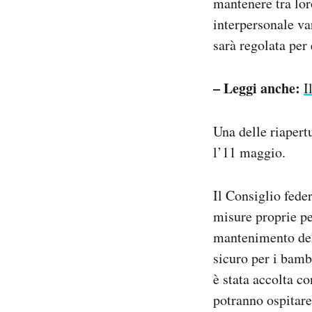
mantenere tra lor
interpersonale var
sarà regolata per
– Leggi anche:
I
Una delle riapert
l’11 maggio.
Il Consiglio feder
misure proprie pe
mantenimento dell
sicuro per i bam
è stata accolta co
potranno ospitare