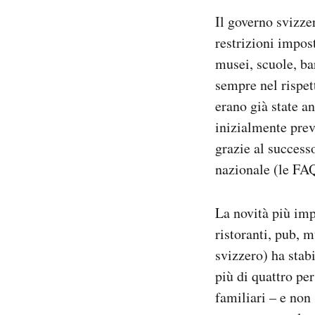
Notifiche mobile
Il governo svizz
Regala il Post
restrizioni impos
Hai bisogno di aiuto?
musei, scuole, bar
Esci
sempre nel rispet
erano già state a
inizialmente prev
grazie al successo
nazionale (le FAQ
La novità più imp
ristoranti, pub, m
svizzero) ha stab
più di quattro pe
familiari – e non 