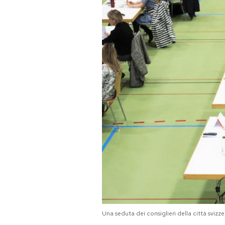
PODCAST
NEWSLETTER
I MIEI PREFERITI
SHOP
CALENDARIO
AREA PERSONALE
Area Personale
Una seduta dei consiglieri della città sv
Newsletter