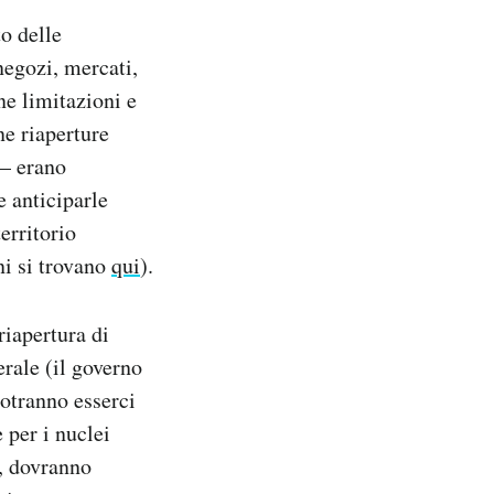
o delle
negozi, mercati,
une limitazioni e
ne riaperture
 – erano
e anticiparle
territorio
ni si trovano
qui
).
riapertura di
erale (il governo
potranno esserci
 per i nuclei
e, dovranno