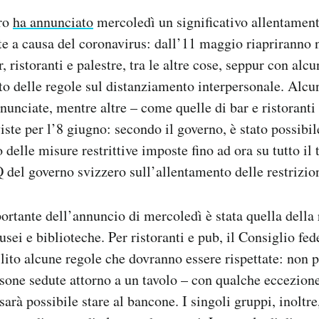
ero
ha annunciato
mercoledì un significativo allentament
te a causa del coronavirus: dall’11 maggio riapriranno 
, ristoranti e palestre, tra le altre cose, seppur con alc
to delle regole sul distanziamento interpersonale. Alcu
nnunciate, mentre altre – come quelle di bar e ristoranti
iste per l’8 giugno: secondo il governo, è stato possibil
 delle misure restrittive imposte fino ad ora su tutto il 
 del governo svizzero sull’allentamento delle restrizio
ortante dell’annuncio di mercoledì è stata quella della 
usei e biblioteche. Per ristoranti e pub, il Consiglio fed
ilito alcune regole che dovranno essere rispettate: non 
rsone sedute attorno a un tavolo – con qualche eccezione
sarà possibile stare al bancone. I singoli gruppi, inoltr