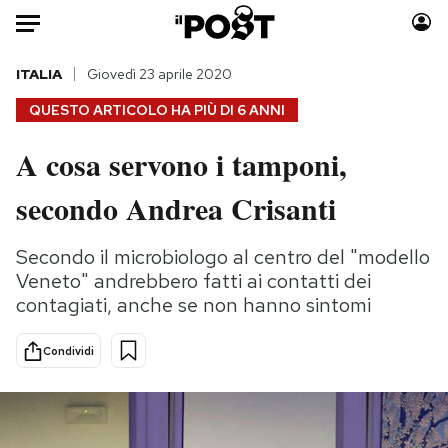
Auto
ITALIA
Giovedì 23 aprile 2020
QUESTO ARTICOLO HA PIÙ DI
6 ANNI
HOME
A cosa servono i tamponi,
Italia
Moda
secondo Andrea Crisanti
Mondo
Libri
Politica
Consumismi
Secondo il microbiologo al centro del "modello
Tecnologia
Storie/Idee
Veneto" andrebbero fatti ai contatti dei
Internet
Ok Boomer!
contagiati, anche se non hanno sintomi
Scienza
Media
Cultura
Europa
Condividi
Economia
Altrecose
Sport
Mondiali calcio 2026