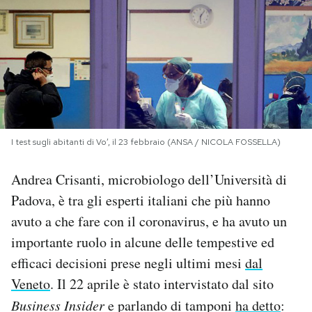
PODCAST
NEWSLETTER
I MIEI PREFERITI
I test sugli abitanti di Vo’, il 23 febbraio (ANSA / NICOLA FOSSELLA)
SHOP
Andrea Crisanti, microbiologo dell’Università di
Padova, è tra gli esperti italiani che più hanno
CALENDARIO
avuto a che fare con il coronavirus, e ha avuto un
importante ruolo in alcune delle tempestive ed
AREA PERSONALE
efficaci decisioni prese negli ultimi mesi
dal
Veneto
. Il 22 aprile è stato intervistato dal sito
Area Personale
Business Insider
e parlando di tamponi
ha detto
:
Newsletter