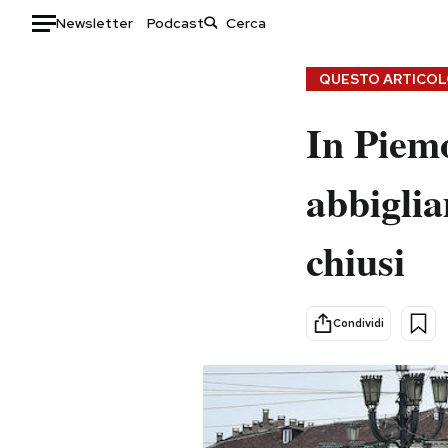
Newsletter
Podcast
Auto
QUESTO ARTICOLO
HOME
In Piemo
Italia
Moda
abbigli
Mondo
Libri
Politica
Consumismi
chiusi
Tecnologia
Storie/Idee
Internet
Ok Boomer!
Scienza
Media
Condividi
Cultura
Europa
Economia
Altrecose
Sport
Mondiali calcio 2026