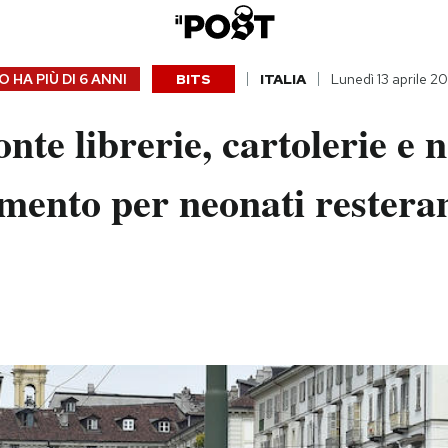
 HA PIÙ DI
6 ANNI
BITS
ITALIA
Lunedì 13 aprile 2
nte librerie, cartolerie e n
amento per neonati restera