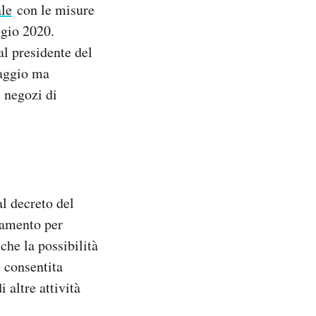
ale
con le misure
ggio 2020.
l presidente del
maggio ma
i negozi di
l decreto del
liamento per
che la possibilità
è consentita
 altre attività