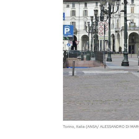
PODCAST
NEWSLETTER
I MIEI PREFERITI
SHOP
CALENDARIO
AREA PERSONALE
Torino, Italia (ANSA/ ALESSANDRO DI MA
Area Personale
Newsletter