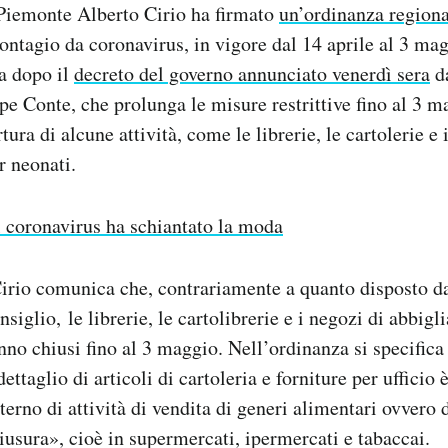
 Piemonte Alberto Cirio ha firmato
un’ordinanza region
contagio da coronavirus, in vigore dal 14 aprile al 3 ma
a dopo il
decreto del governo annunciato venerdì sera
da
e Conte, che prolunga le misure restrittive fino al 3 
tura di alcune attività, come le librerie, le cartolerie e 
r neonati.
l coronavirus ha schiantato la moda
irio comunica che, contrariamente a quanto disposto da
siglio, le librerie, le cartolibrerie e i negozi di abbig
nno chiusi fino al 3 maggio. Nell’ordinanza si specifica 
ttaglio di articoli di cartoleria e forniture per ufficio 
erno di attività di vendita di generi alimentari ovvero di
iusura», cioè in supermercati, ipermercati e tabaccai.