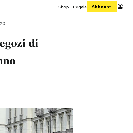
Abbonati
Shop
Regala
020
egozi di
nno