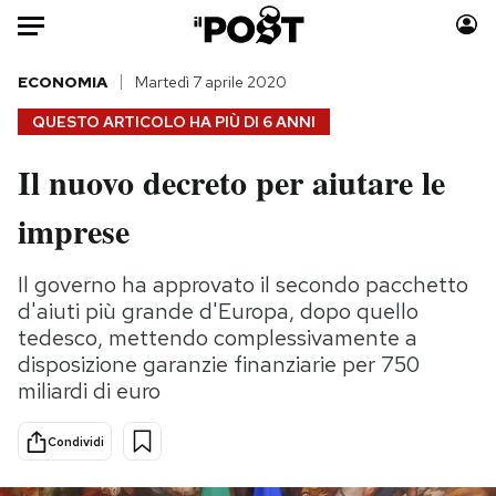
Auto
ECONOMIA
Martedì 7 aprile 2020
QUESTO ARTICOLO HA PIÙ DI
6 ANNI
HOME
Il nuovo decreto per aiutare le
Italia
Moda
imprese
Mondo
Libri
Politica
Consumismi
Il governo ha approvato il secondo pacchetto
Tecnologia
Storie/Idee
d'aiuti più grande d'Europa, dopo quello
Internet
Ok Boomer!
tedesco, mettendo complessivamente a
Scienza
Media
disposizione garanzie finanziarie per 750
Cultura
Europa
miliardi di euro
Economia
Altrecose
Sport
Mondiali calcio 2026
Condividi