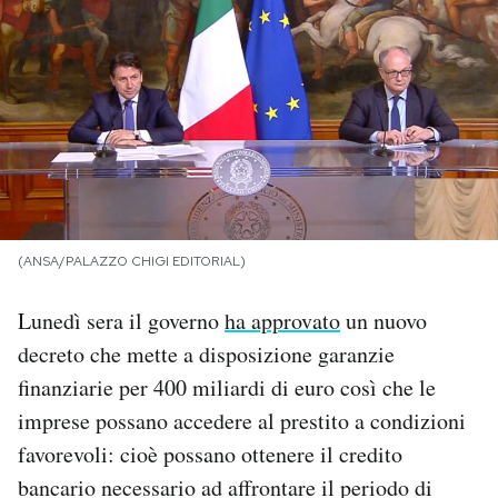
PODCAST
NEWSLETTER
I MIEI PREFERITI
(ANSA/PALAZZO CHIGI EDITORIAL)
SHOP
Lunedì sera il governo
ha approvato
un nuovo
CALENDARIO
decreto che mette a disposizione garanzie
finanziarie per 400 miliardi di euro così che le
AREA PERSONALE
imprese possano accedere al prestito a condizioni
favorevoli: cioè possano ottenere il credito
Area Personale
bancario necessario ad affrontare il periodo di
Newsletter