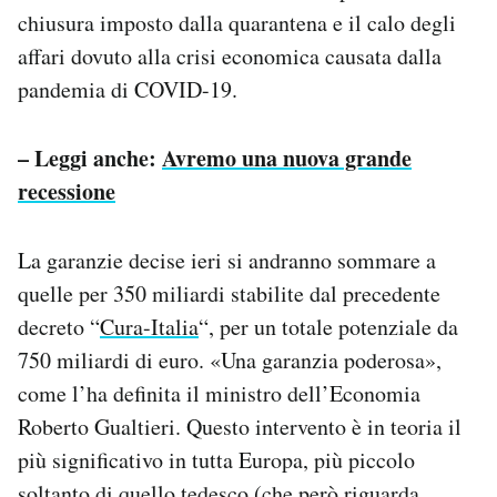
Notifiche mobile
chiusura imposto dalla quarantena e il calo degli
Regala il Post
affari dovuto alla crisi economica causata dalla
Hai bisogno di aiuto?
pandemia di COVID-19.
Esci
– Leggi anche:
Avremo una nuova grande
recessione
La garanzie decise ieri si andranno sommare a
quelle per 350 miliardi stabilite dal precedente
decreto “
Cura-Italia
“, per un totale potenziale da
750 miliardi di euro. «Una garanzia poderosa»,
come l’ha definita il ministro dell’Economia
Roberto Gualtieri. Questo intervento è in teoria il
più significativo in tutta Europa, più piccolo
soltanto di quello tedesco (che però riguarda