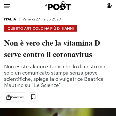
Auto
ITALIA
Venerdì 27 marzo 2020
QUESTO ARTICOLO HA PIÙ DI
6 ANNI
HOME
Non è vero che la vitamina D
Italia
Moda
serve contro il coronavirus
Mondo
Libri
Politica
Consumismi
Non esiste alcuno studio che lo dimostri ma
Tecnologia
Storie/Idee
solo un comunicato stampa senza prove
Internet
Ok Boomer!
scientifiche, spiega la divulgatrice Beatrice
Scienza
Media
Mautino su "Le Scienze"
Cultura
Europa
Economia
Altrecose
Condividi
Sport
Mondiali calcio 2026