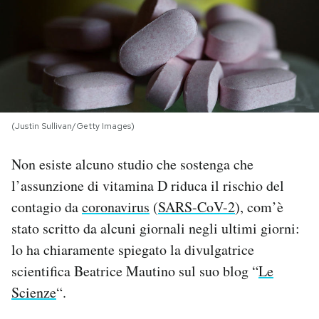
PODCAST
NEWSLETTER
I MIEI PREFERITI
(Justin Sullivan/Getty Images)
Non esiste alcuno studio che sostenga che
SHOP
l’assunzione di vitamina D riduca il rischio del
contagio da
coronavirus
(
SARS-CoV-2
), com’è
CALENDARIO
stato scritto da alcuni giornali negli ultimi giorni:
lo ha chiaramente spiegato la divulgatrice
AREA PERSONALE
scientifica Beatrice Mautino sul suo blog “
Le
Scienze
“.
Area Personale
Newsletter