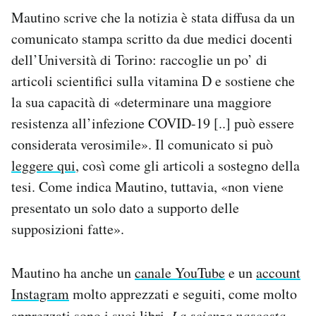
Notifiche mobile
Mautino scrive che la notizia è stata diffusa da un
Regala il Post
comunicato stampa scritto da due medici docenti
Hai bisogno di aiuto?
dell’Università di Torino: raccoglie un po’ di
Esci
articoli scientifici sulla vitamina D e sostiene che
la sua capacità di «determinare una maggiore
resistenza all’infezione COVID-19 [..] può essere
considerata verosimile». Il comunicato si può
leggere qui
, così come gli articoli a sostegno della
tesi. Come indica Mautino, tuttavia, «non viene
presentato un solo dato a supporto delle
supposizioni fatte».
Mautino ha anche un
canale YouTube
e un
account
Instagram
molto apprezzati e seguiti, come molto
apprezzati sono i suoi libri,
La scienza nascosta