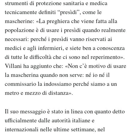
strumenti di protezione sanitaria e medica
Notifiche mobile
tecnicamente definiti “presìdi”, come le
Regala il Post
mascherine: «La preghiera che viene fatta alla
Hai bisogno di aiuto?
Esci
popolazione è di usare i presìdi quando realmente
necessari: perché i presìdi vanno riservati ai
medici e agli infermieri, e siete ben a conoscenza
di tutte le difficoltà che ci sono nel reperimento».
Villani ha aggiunto che: «Non c’è motivo di usare
la mascherina quando non serve: né io né il
commissario la indossiamo perché siamo a un
metro e mezzo di distanza».
Il suo messaggio è stato in linea con quanto detto
ufficialmente dalle autorità italiane e
internazionali nelle ultime settimane, nel