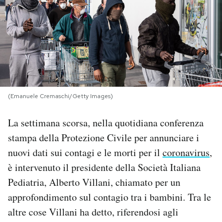
PODCAST
NEWSLETTER
I MIEI PREFERITI
(Emanuele Cremaschi/Getty Images)
SHOP
La settimana scorsa, nella quotidiana conferenza
stampa della Protezione Civile per annunciare i
nuovi dati sui contagi e le morti per il
coronavirus
,
CALENDARIO
è intervenuto il presidente della Società Italiana
Pediatria, Alberto Villani, chiamato per un
AREA PERSONALE
approfondimento sul contagio tra i bambini. Tra le
Area Personale
altre cose Villani ha detto, riferendosi agli
Newsletter