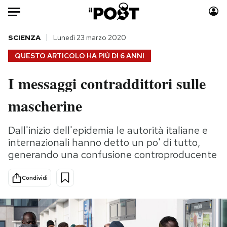
Auto
SCIENZA
Lunedì 23 marzo 2020
QUESTO ARTICOLO HA PIÙ DI
6 ANNI
HOME
I messaggi contraddittori sulle
Italia
Moda
mascherine
Mondo
Libri
Politica
Consumismi
Dall'inizio dell'epidemia le autorità italiane e
Tecnologia
Storie/Idee
internazionali hanno detto un po' di tutto,
Internet
Ok Boomer!
generando una confusione controproducente
Scienza
Media
Cultura
Europa
Condividi
Economia
Altrecose
Sport
Mondiali calcio 2026