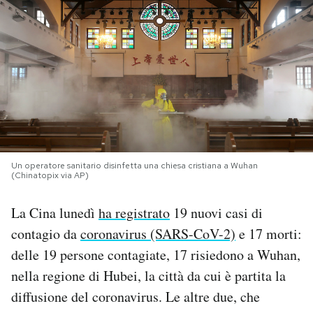
PODCAST
NEWSLETTER
I MIEI PREFERITI
SHOP
Un operatore sanitario disinfetta una chiesa cristiana a Wuhan
(Chinatopix via AP)
La Cina lunedì
ha registrato
19 nuovi casi di
CALENDARIO
contagio da
coronavirus
(SARS-CoV-2)
e 17 morti:
delle 19 persone contagiate, 17 risiedono a Wuhan,
AREA PERSONALE
nella regione di Hubei, la città da cui è partita la
Area Personale
diffusione del coronavirus. Le altre due, che
Newsletter