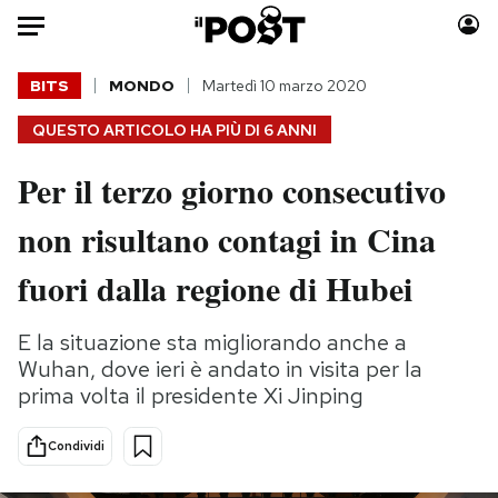
Auto
BITS
MONDO
Martedì 10 marzo 2020
QUESTO ARTICOLO HA PIÙ DI
6 ANNI
HOME
Per il terzo giorno consecutivo
Italia
Moda
Mondo
Libri
non risultano contagi in Cina
Politica
Consumismi
fuori dalla regione di Hubei
Tecnologia
Storie/Idee
Internet
Ok Boomer!
E la situazione sta migliorando anche a
Scienza
Media
Wuhan, dove ieri è andato in visita per la
Cultura
Europa
prima volta il presidente Xi Jinping
Economia
Altrecose
Sport
Mondiali calcio 2026
Condividi