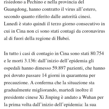
risiedono a Pechino e nella provincia del
Notifiche mobile
Guangdong, hanno contratto il virus all’estero,
Regala il Post
secondo quanto riferito dalle autorità cinesi.
Hai bisogno di aiuto?
Lunedì è stato quindi il terzo giorno consecutivo in
Esci
cui in Cina non ci sono stati contagi da coronavirus
al di fuori della regione di Hubei.
In tutto i casi di contagio in Cina sono stati 80.754
e le morti 3.136: dall’inizio dell’epidemia gli
ospedali hanno dimesso 59.897 pazienti, che hanno
poi dovuto passare 14 giorni in quarantena per
precauzione. A conferma che la situazione sta
gradualmente migliorando, martedì inoltre il
presidente cinese Xi Jinping è andato a Wuhan per
la prima volta dall’inizio dell’epidemia: la sua