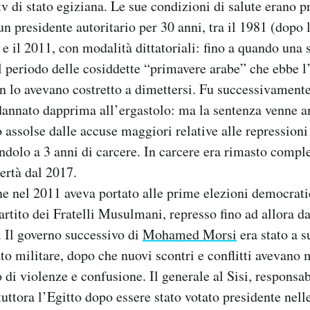
tv di stato egiziana. Le sue condizioni di salute erano 
n presidente autoritario per 30 anni, tra il 1981 (dopo 
e il 2011, con modalità dittatoriali: fino a quando una s
el periodo delle cosiddette “primavere arabe” che ebbe 
n lo avevano costretto a dimettersi. Fu successivament
annato dapprima all’ergastolo: ma la sentenza venne a
 assolse dalle accuse maggiori relative alle repressioni
ndolo a 3 anni di carcere. In carcere era rimasto compl
bertà dal 2017.
e nel 2011 aveva portato alle prime elezioni democratic
partito dei Fratelli Musulmani, represso fino ad allora d
 Il governo successivo di
Mohamed Morsi
era stato a s
ato militare, dopo che nuovi scontri e conflitti avevano 
 di violenze e confusione. Il generale al Sisi, responsa
tuttora l’Egitto dopo essere stato votato presidente nell