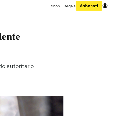
Abbonati
Shop
Regala
dente
do autoritario