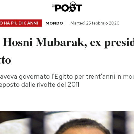
 HA PIÙ DI
6 ANNI
MONDO
Martedì 25 febbraio 2020
 Hosni Mubarak, ex presi
tto
 aveva governato l'Egitto per trent'anni in mo
posto dalle rivolte del 2011