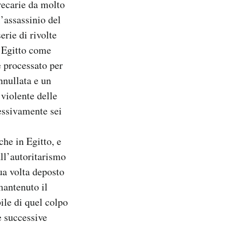
precarie da molto
l’assassinio del
erie di rivolte
l’Egitto come
e processato per
nnullata e un
 violente delle
essivamente sei
he in Egitto, e
all’autoritarismo
ua volta deposto
mantenuto il
bile di quel colpo
e successive