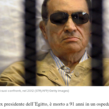
ei suoi confronti, nel 2012 (STR/AFP/Getty Images)
 presidente dell’Egitto, è morto a 91 anni in un osped