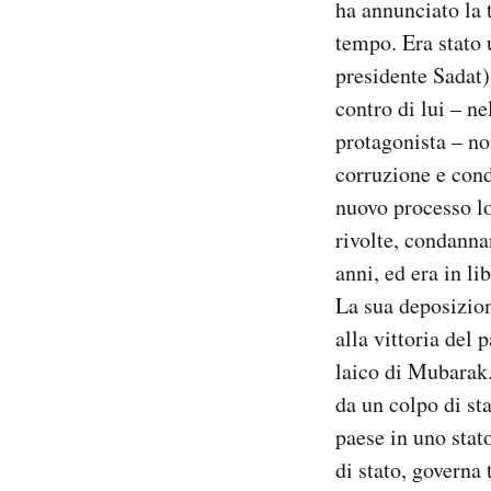
ha annunciato la 
Notifiche mobile
tempo. Era stato u
Regala il Post
presidente Sadat) 
Hai bisogno di aiuto?
Esci
contro di lui – n
protagonista – no
corruzione e cond
nuovo processo lo
rivolte, condanna
anni, ed era in li
La sua deposizion
alla vittoria del 
laico di Mubarak.
da un colpo di st
paese in uno stato
di stato, governa 