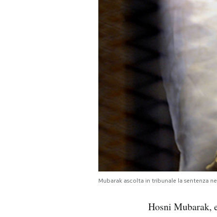
PODCAST
NEWSLETTER
I MIEI PREFERITI
SHOP
CALENDARIO
AREA PERSONALE
Mubarak ascolta in tribunale la sentenza n
Area Personale
Hosni Mubarak, ex
Newsletter