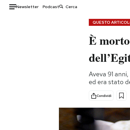
Newsletter
Podcast
Auto
QUESTO ARTICOLO
È morto
HOME
Italia
Moda
dell’Egi
Mondo
Libri
Politica
Consumismi
Aveva 91 anni,
Tecnologia
Storie/Idee
ed era stato de
Internet
Ok Boomer!
Scienza
Media
Condividi
Cultura
Europa
Economia
Altrecose
Sport
Mondiali calcio 2026