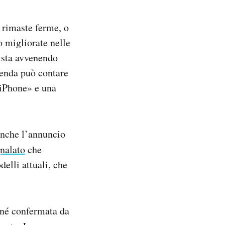
 rimaste ferme, o
o migliorate nelle
 sta avvenendo
ienda può contare
 iPhone» e una
anche l’annuncio
nalato
che
elli attuali, che
 né confermata da