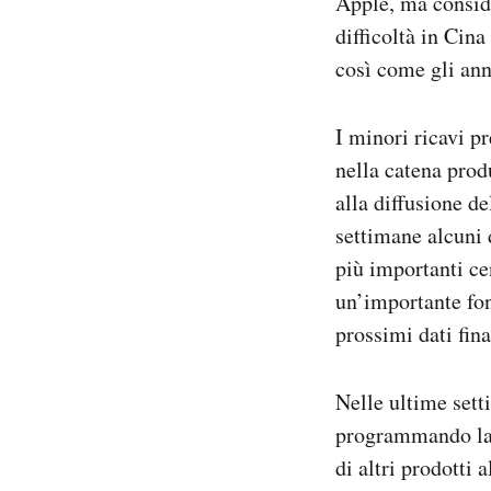
Apple, ma conside
difficoltà in Cin
così come gli ann
I minori ricavi p
nella catena prod
alla diffusione de
settimane alcuni d
più importanti ce
un’importante fon
prossimi dati fina
Nelle ultime set
programmando la 
di altri prodotti