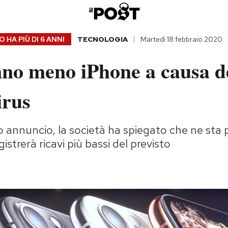
 HA PIÙ DI
6 ANNI
TECNOLOGIA
Martedì 18 febbraio 2020
nno meno iPhone a causa d
irus
o annuncio, la società ha spiegato che ne st
strerà ricavi più bassi del previsto