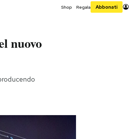
Abbonati
Shop
Regala
el nuovo
a producendo