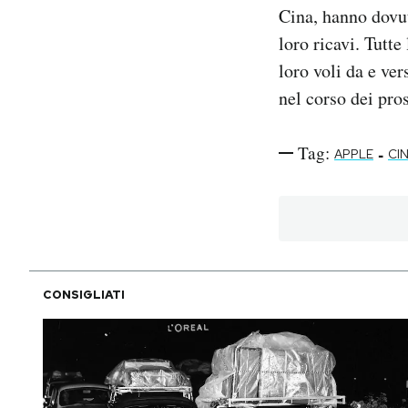
Cina, hanno dovut
loro ricavi. Tutt
loro voli da e ve
nel corso dei pro
Tag:
-
APPLE
CI
CONSIGLIATI