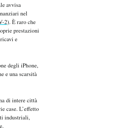
ale avvisa
inanziari nel
V-2)
. È raro che
oprie prestazioni
ricavi e
one degli iPhone,
ne e una scarsità
a di intere città
ie case. L’effetto
i industriali,
e.