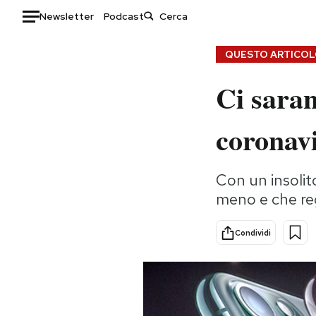
Newsletter
Podcast
Auto
QUESTO ARTICOLO
Ci sara
HOME
Italia
Moda
coronav
Mondo
Libri
Politica
Consumismi
Con un insolit
Tecnologia
Storie/Idee
meno e che regi
Internet
Ok Boomer!
Scienza
Media
Condividi
Cultura
Europa
Economia
Altrecose
Sport
Mondiali calcio 2026