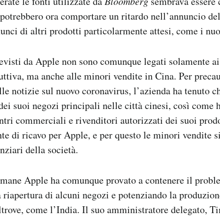
rate le fonti utilizzate da
Bloomberg
sembrava essere c
a potrebbero ora comportare un ritardo nell’annuncio de
unci di altri prodotti particolarmente attesi, come i nuo
revisti da Apple non sono comunque legati solamente ai
uttiva, ma anche alle minori vendite in Cina. Per precau
lle notizie sul nuovo coronavirus, l’azienda ha tenuto c
ei suoi negozi principali nelle città cinesi, così come h
ntri commerciali e rivenditori autorizzati dei suoi prodo
te di ricavo per Apple, e per questo le minori vendite si
nziari della società.
timane Apple ha comunque provato a contenere il probl
riapertura di alcuni negozi e potenziando la produzion
 altrove, come l’India. Il suo amministratore delegato, 