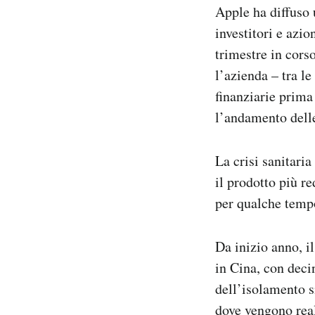
Apple ha diffuso 
Notifiche mobile
Regala il Post
investitori e azio
Hai bisogno di aiuto?
trimestre in corso
Esci
l’azienda – tra l
finanziarie prima 
l’andamento delle
La crisi sanitari
il prodotto più r
per qualche tempo
Da inizio anno, i
in Cina, con deci
dell’isolamento si
dove vengono real