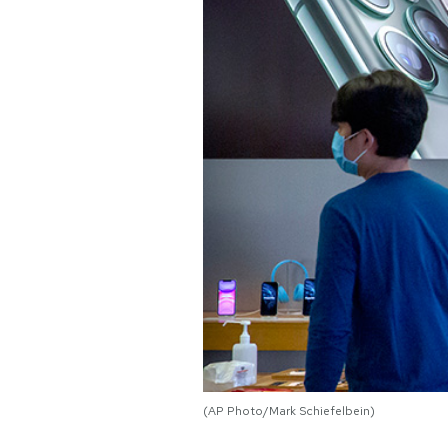
PODCAST
NEWSLETTER
I MIEI PREFERITI
SHOP
CALENDARIO
AREA PERSONALE
Area Personale
(AP Photo/Mark Schiefelbein)
Newsletter