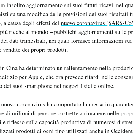
un insolito aggiornamento sui suoi futuri ricavi, nel qu
nisti su una modifica delle previsioni dei suoi risultati f
, a causa degli effetti del
nuovo coronavirus (SARS-Co
e più ricche al mondo – pubblichi aggiornamenti sulle pr
dei dati trimestrali, nei quali fornisce informazioni sui 
 vendite dei propri prodotti.
a in Cina ha determinato un rallentamento nella produzi
edditizio per Apple, che ora prevede ritardi nelle conseg
 dei suoi smartphone nei negozi fisici e online.
l nuovo coronavirus ha comportato la messa in quaranten
ne di milioni di persone costrette a rimanere nelle propr
 è riflesso sulla capacità produttiva di numerosi distrett
izzati prodotti di ogni tipo utilizzati anche in Occident