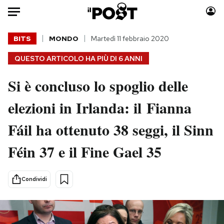
Auto
BITS
MONDO
Martedì 11 febbraio 2020
QUESTO ARTICOLO HA PIÙ DI
6 ANNI
HOME
Si è concluso lo spoglio delle
Italia
Moda
Mondo
Libri
elezioni in Irlanda: il Fianna
Politica
Consumismi
Fáil ha ottenuto 38 seggi, il Sinn
Tecnologia
Storie/Idee
Internet
Ok Boomer!
Féin 37 e il Fine Gael 35
Scienza
Media
Cultura
Europa
Condividi
Economia
Altrecose
Sport
Mondiali calcio 2026