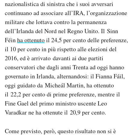
nazionalistica di sinistra che i suoi avversari
Notifiche mobile
continuano ad associare all’IRA, l’organizzazione
Regala il Post
Hai bisogno di aiuto?
militare che lottava contro la permanenza
Esci
dell’Irlanda del Nord nel Regno Unito. Il Sinn
Féin
ha ottenuto
il 24,5 per cento delle preferenze,
il 10 per cento in più rispetto alle elezioni del
2016, ed è arrivato davanti ai due partiti
conservatori che dagli anni Trenta ad oggi hanno
governato in Irlanda, alternandosi: il Fianna Fáil,
oggi guidato da Micheál Martin, ha ottenuto
il 22,2 per cento di prime preferenze, mentre il
Fine Gael del primo ministro uscente Leo
Varadkar ne ha ottenute il 20,9 per cento.
Come previsto, però, questo risultato non si è