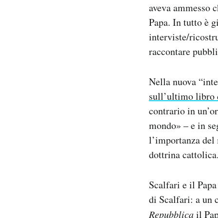
aveva ammesso che
Notifiche mobile
Papa. In tutto è 
Regala il Post
Hai bisogno di aiuto?
interviste/ricost
Esci
raccontare pubbli
Nella nuova “inte
sull’ultimo libro
contrario in un’o
mondo» – e in seg
l’importanza del 
dottrina cattolica
Scalfari e il Pap
di Scalfari: a un
Repubblica
il Pap