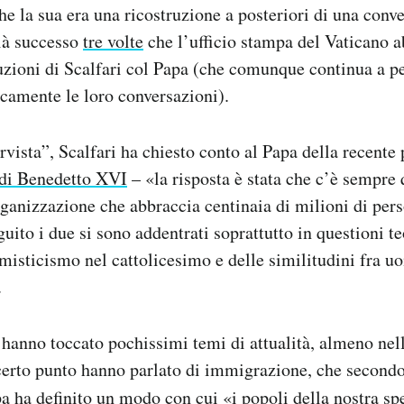
 la sua era una ricostruzione a posteriori di una conv
già successo
tre volte
che l’ufficio stampa del Vaticano a
ruzioni di Scalfari col Papa (che comunque continua a p
camente le loro conversazioni).
rvista”, Scalfari ha chiesto conto al Papa della recente
 di Benedetto XVI
– «la risposta è stata che c’è sempre
rganizzazione che abbraccia centinaia di milioni di perso
uito i due si sono addentrati soprattutto in questioni 
misticismo nel cattolicesimo e delle similitudini fra u
.
a hanno toccato pochissimi temi di attualità, almeno nel
 certo punto hanno parlato di immigrazione, che secondo 
a ha definito un modo con cui «i popoli della nostra sp