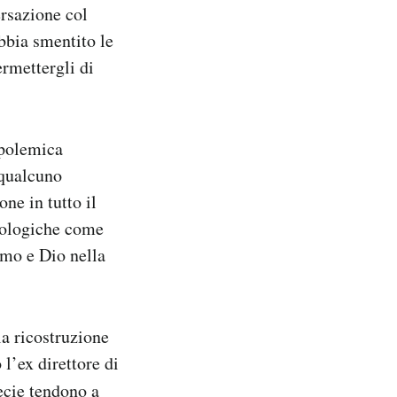
ersazione col
bbia smentito le
ermettergli di
 polemica
 qualcuno
ne in tutto il
teologiche come
omo e Dio nella
la ricostruzione
l’ex direttore di
ecie tendono a