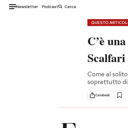
Newsletter
Podcast
Auto
QUESTO ARTICOLO
HOME
C’è una 
Italia
Moda
Scalfari
Mondo
Libri
Politica
Consumismi
Tecnologia
Storie/Idee
Come al solito
soprattutto di
Internet
Ok Boomer!
Scienza
Media
Condividi
Cultura
Europa
Economia
Altrecose
Sport
Mondiali calcio 2026