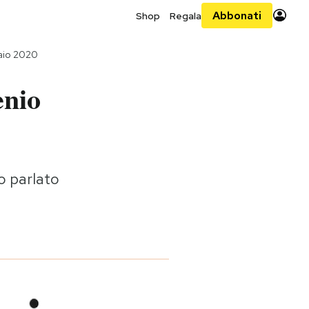
Abbonati
Shop
Regala
aio 2020
enio
o parlato