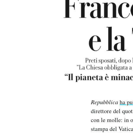
PODCAST
NEWSLETTER
I MIEI PREFERITI
SHOP
CALENDARIO
Repubblica
ha pu
AREA PERSONALE
direttore del quo
con le molle: in o
Area Personale
stampa del Vatica
Newsletter